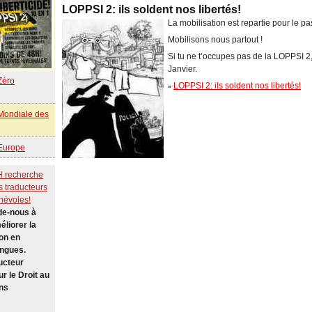
LOPPSI 2: ils soldent nos libertés!
La mobilisation est repartie pour le pa
Mobilisons nous partout !
Si tu ne t’occupes pas de la LOPPSI 2, 
Janvier.
Zéro
LOPPSI 2: ils soldent nos libertés!
»
Mondiale des
'Europe
H recherche
s traducteurs
névoles!
de-nous à
éliorer la
on en
angues.
ucteur
ur le Droit au
ns