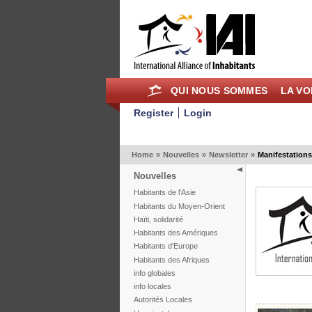
QUI NOUS SOMMES
LA VO
Register
Login
Home
»
Nouvelles
»
Newsletter
»
Manifestations 
Nouvelles
Habitants de l'Asie
Habitants du Moyen-Orient
Haïti, solidarité
Habitants des Amériques
Habitants d'Europe
Habitants des Afriques
info globales
info locales
Autorités Locales