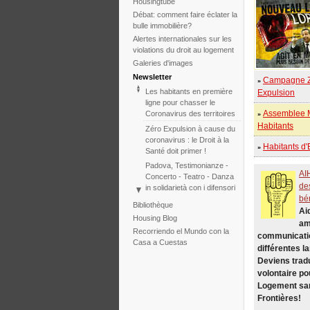
Housingtube
Débat: comment faire éclater la
bulle immobilière?
Alertes internationales sur les
violations du droit au logement
Galeries d'images
Newsletter
Campagne 
»
Les habitants en première
Expulsion
ligne pour chasser le
Assemblee 
Coronavirus des territoires
»
Habitants
Zéro Expulsion à cause du
coronavirus : le Droit à la
Habitants d
»
Santé doit primer !
Padova, Testimonianze -
AI
Concerto - Teatro - Danza
de
in solidarietà con i difensori
bé
del diritto alla casa
Bibliothèque
Ai
Face à l'échec de la
Housing Blog
am
COP25, le Tribunal
Recorriendo el Mundo con la
communicati
International des
Casa a Cuestas
Expulsions relance
différentes l
l'initiative pour 2020
Deviens trad
volontaire po
Tribunal International des
Expulsions sur le
Logement sa
Changement Climatique –
Frontières!
deux Sessions en une