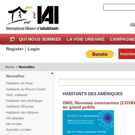
IT
QUI NOUS SOMMES
LA VOIE URBAINE
CAMPAGNE
Register
Login
Inscriv
Home
»
Nouvelles
Nouvelles
Habitants de l'Asie
Habitants du Moyen-Orient
HABITANTS DES AMÉRIQUES
Haïti, solidarité
Habitants des Amériques
OMS, Nouveau coronavirus (COVID-
au grand public
Habitants d'Europe
Habitants des Afriques
info globales
info locales
Autorités Locales