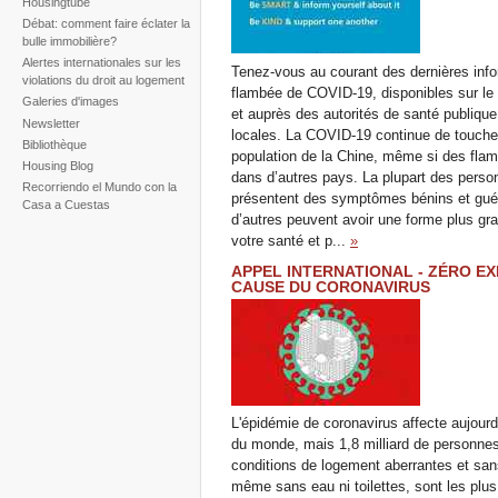
Housingtube
Débat: comment faire éclater la
bulle immobilière?
Alertes internationales sur les
Tenez-vous au courant des dernières info
violations du droit au logement
flambée de COVID-19, disponibles sur le
Galeries d'images
et auprès des autorités de santé publique
Newsletter
locales. La COVID-19 continue de toucher
Bibliothèque
population de la Chine, même si des fla
Housing Blog
dans d’autres pays. La plupart des perso
Recorriendo el Mundo con la
présentent des symptômes bénins et gué
Casa a Cuestas
d’autres peuvent avoir une forme plus gr
votre santé et p...
»
APPEL INTERNATIONAL - ZÉRO EX
CAUSE DU CORONAVIRUS
L'épidémie de coronavirus affecte aujourd
du monde, mais 1,8 milliard de personne
conditions de logement aberrantes et sans
même sans eau ni toilettes, sont les pl