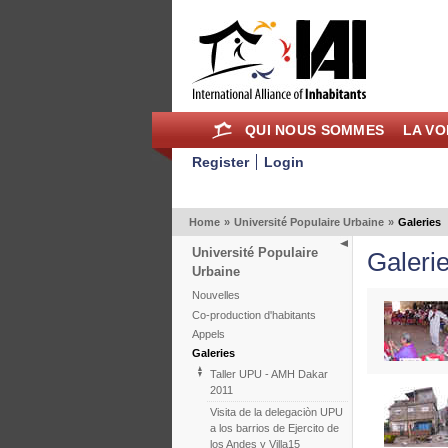
QUI NOUS SOMMES
LA VO
Register
Login
Home
»
Université Populaire Urbaine
»
Galeries
Université Populaire
Galeri
Urbaine
Nouvelles
Co-production d'habitants
Appels
Galeries
Taller UPU - AMH Dakar
2011
Visita de la delegaciòn UPU
a los barrios de Ejercito de
los Andes y Villa15