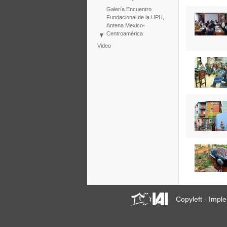
Galería Encuentro
Fundacional de la UPU,
Antena Mexico-
Centroamérica
Taller Upu: Hábitat y
Video
Ciudadanía
Galerie UPU
Expérience de Vidéo
Participative
Copyleft - Imp