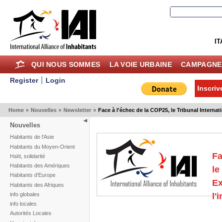
IT
QUI NOUS SOMMES
LA VOIE URBAINE
CAMPAGNE
Register
Login
Inscriv
Home
»
Nouvelles
»
Newsletter
»
Face à l'échec de la COP25, le Tribunal Internat
Nouvelles
Habitants de l'Asie
Habitants du Moyen-Orient
Fa
Haïti, solidarité
Habitants des Amériques
le
Habitants d'Europe
Ex
Habitants des Afriques
info globales
l'
info locales
Autorités Locales