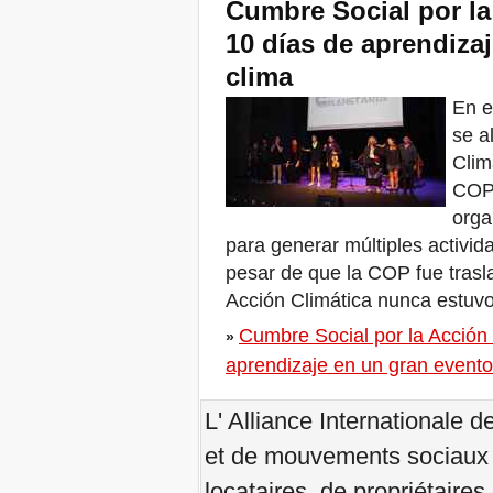
Cumbre Social por l
for Moral Revival!
10 días de aprendizaj
Buenos Aires, R-
Existencias y Solidaridad
clima
de lxs habitantes
Brasilia, Marcha nacional
En e
dos movimentos de
se a
moradia
Convocatoria encuentro
Clim
regional: Mujeres en
COP 
defensa del territorio
orga
FSM: A agenda das R-
Existências
para generar múltiples activida
Habitants qui R-Existent au
pesar de que la COP fue trasl
FSM 2018
Acción Climática nunca estuv
W 2018
ÚLTIMA CHAMADA PARA
Cumbre Social por la Acción
»
CASOS DE DESPEJOS
NO BRASIL
aprendizaje en un gran evento 
Journée Mondiale pour le
Droit à la Ville: Stop aux
L' Alliance Internationale 
expulsions forcées!
Zero Evictions for Narmada
et de mouvements sociaux 
Valley
Venezia, Il Tribunale
locataires, de propriétaire