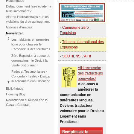
Housingtube
Débat: comment faire éclater la
bulle immobilière?
Alertes internationales sur les
violations du droit au logement
Galeries d'images
Campagne Zéro
»
Expulsion
Newsletter
Les habitants en première
Tribunal International des
»
ligne pour chasser le
Expulsions
Coronavirus des territoires
Zéro Expulsion à cause du
SOUTIENS L'AIH!
»
coronavirus : le Droit à la
Santé doit primer !
AIH recherche
Padova, Testimonianze -
des traducteurs
Concerto - Teatro - Danza
bénévoles!
in solidarietà con i difensori
Aide-nous à
del diritto alla casa
Bibliothèque
améliorer la
Face à l'échec de la
Housing Blog
communication en
COP25, le Tribunal
Recorriendo el Mundo con la
différentes langues.
International des
Casa a Cuestas
Deviens traducteur
Expulsions relance
volontaire pour le Droit au
l'initiative pour 2020
Logement sans
Tribunal International des
Frontières!
Expulsions sur le
Changement Climatique –
Remplissez le
deux Sessions en une