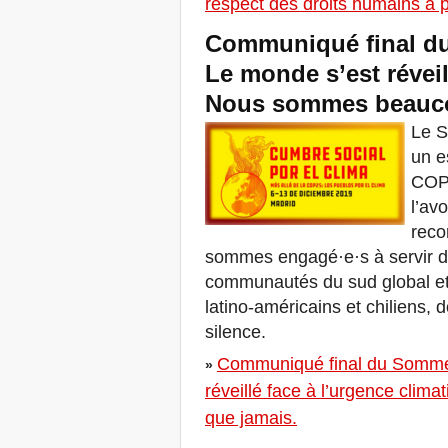
respect des droits humains à p
au 23 juin 2019, à Marseille,
France!
Communiqué final du 
! W 2019 W !
Le monde s’est réveil
Renforcer l'Impact des
Habitant-e-s R-Existant-e-s
Nous sommes beaucou
à Africités 2018
Octobre se termine, la
Le S
Solidarité pour Zéro
un e
Expulsions dans le monde
entier continue!
COP2
The UN Special Rapporteur
l’av
#MaketheShift, New York,
reco
17 Oct. 2018
Octobre est Solidarité pour
sommes engagé·e·s à servir de
Zéro Expulsions dans le
communautés du sud global et
monde entier!
latino-américains et chiliens, d
New York, Meet & Greet
International Housing
silence.
Activists
Kenya: The International
Communiqué final du Sommet 
»
Tribunal on Evictions call to
réveillé face à l’urgence clim
stop military activities and
evictions against Maasai
que jamais.
USA: Poor People’s
Campaign: A National Call