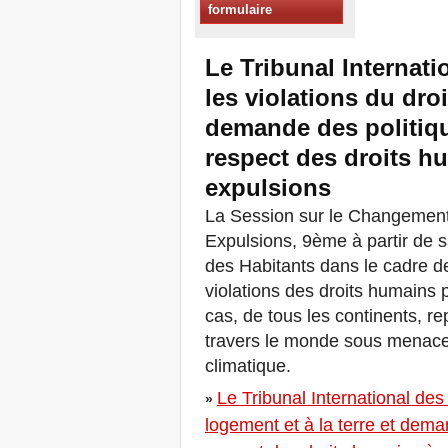
formulaire
Xalapa, Mexico, Jornada de
la Re-Existencia por el
derecho a la vivienda
Le Tribunal Internat
Faire de New York une Ville
Zéro Expulsions!
les violations du droi
Octobre 2019, Appel des
demande des politiqu
Journées Mondiales Zéro
Expulsions
respect des droits h
DONNEZ POUR LES
LUTTES POUR LE DROIT
expulsions
AU LOGEMENT, À LA
TERRE ET À LA VILLE
La Session sur le Changement 
APPEL INTERNATIONAL A
Expulsions, 9ème à partir de sa
CAS D'EXPULSIONS ET
des Habitants dans le cadre d
DÉPLACEMENTS
A Marseille, du 21 au 23
violations des droits humains p
juin, capitale des Habitants
cas, de tous les continents, r
de la Méditerranée
travers le monde sous menac
Housing for All en Europe :
votre signature compte !
climatique.
New Website Naming Some
of NYC’s Worst Evictors &
Le Tribunal International des
»
Mapping Evictions Across
logement et à la terre et dema
NYC
Venez toutes et tous du 21