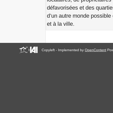
Internazionale degli Sfratti si
conclude col botto
défavorisées et des quartier
Journées Mondiales Zéro
d’un autre monde possible 
Expulsions à Venise et
dans le monde entier
et à la ville.
Septembre à Venise,
Capitale des Résistances à
l'Excès de Tourisme
La AIH abre convocatoria
para Curso Formación en
línea para América Latina y
Copyleft - Implemented by
OpenContent
Pow
el Caribe
Zéro Expulsions pour
Narmada Valley!
Communiquez votre cas
d’expulsion causée par le
tourisme! Nouvelle date
limite: 31/07/2017!
Ne restez pas silencieux :
partagez votre cas
d'expulsion !
Workshop a Firenze: Case
popolari come? Con
l'utilizzo del demanio civile e
militare inutilizzati