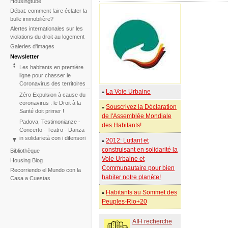
Housingtube
Débat: comment faire éclater la
bulle immobilière?
Alertes internationales sur les
violations du droit au logement
Galeries d'images
Newsletter
Les habitants en première
ligne pour chasser le
Coronavirus des territoires
La Voie Urbaine
»
Zéro Expulsion à cause du
coronavirus : le Droit à la
Souscrivez la Déclaration
»
Santé doit primer !
de l'Assemblée Mondiale
Padova, Testimonianze -
des Habitants!
Concerto - Teatro - Danza
in solidarietà con i difensori
2012: Luttant et
»
del diritto alla casa
construisant en solidarité la
Bibliothèque
Face à l'échec de la
Voie Urbaine et
Housing Blog
COP25, le Tribunal
Communautaire pour bien
Recorriendo el Mundo con la
International des
habiter notre planète!
Casa a Cuestas
Expulsions relance
l'initiative pour 2020
Habitants au Sommet des
»
Tribunal International des
Peuples-Rio+20
Expulsions sur le
Changement Climatique –
AIH recherche
deux Sessions en une