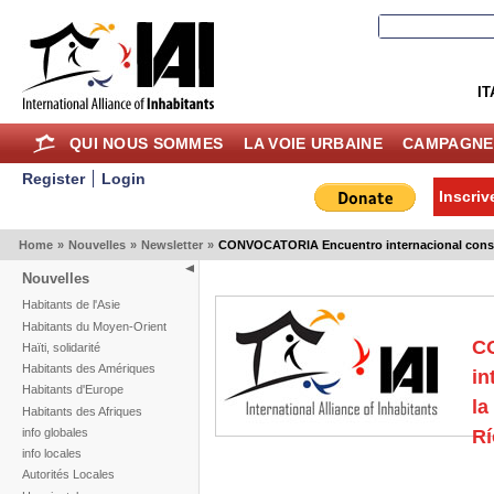
IT
QUI NOUS SOMMES
LA VOIE URBAINE
CAMPAGNE
Register
Login
Inscriv
Home
»
Nouvelles
»
Newsletter
»
CONVOCATORIA Encuentro internacional const
Nouvelles
Habitants de l'Asie
Habitants du Moyen-Orient
C
Haïti, solidarité
Habitants des Amériques
in
Habitants d'Europe
la
Habitants des Afriques
info globales
R
info locales
Autorités Locales