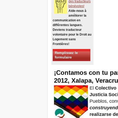
des traducteurs
Xalapa, Mexico, Jornada de
bénévoles!
la Re-Existencia por el
Aide-nous à
derecho a la vivienda
améliorer la
Faire de New York une Ville
communication en
Zéro Expulsions!
différentes langues.
Octobre 2019, Appel des
Deviens traducteur
Journées Mondiales Zéro
volontaire pour le Droit au
Expulsions
Logement sans
DONNEZ POUR LES
Frontières!
LUTTES POUR LE DROIT
AU LOGEMENT, À LA
Remplissez le
TERRE ET À LA VILLE
formulaire
APPEL INTERNATIONAL A
CAS D'EXPULSIONS ET
DÉPLACEMENTS
¡Contamos con tu part
A Marseille, du 21 au 23
2012, Xalapa, Veracr
juin, capitale des Habitants
de la Méditerranée
El
Colectivo
Housing for All en Europe :
Justicia Soc
votre signature compte !
New Website Naming Some
Pueblos, con
of NYC’s Worst Evictors &
construyend
Mapping Evictions Across
NYC
realizarse de
Venez toutes et tous du 21