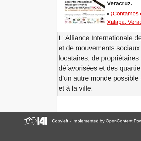
Veracruz.
au 23 juin 2019, à Marseille,
France!
¡Contamos co
»
! W 2019 W !
Xalapa, Vera
Renforcer l'Impact des
Habitant-e-s R-Existant-e-s
à Africités 2018
L' Alliance Internationale 
Octobre se termine, la
Solidarité pour Zéro
et de mouvements sociaux 
Expulsions dans le monde
entier continue!
locataires, de propriétaire
The UN Special Rapporteur
défavorisées et des quartier
#MaketheShift, New York,
17 Oct. 2018
d’un autre monde possible 
Octobre est Solidarité pour
Zéro Expulsions dans le
et à la ville.
monde entier!
New York, Meet & Greet
International Housing
Activists
Kenya: The International
Tribunal on Evictions call to
Copyleft - Implemented by
OpenContent
Pow
stop military activities and
evictions against Maasai
USA: Poor People’s
Campaign: A National Call