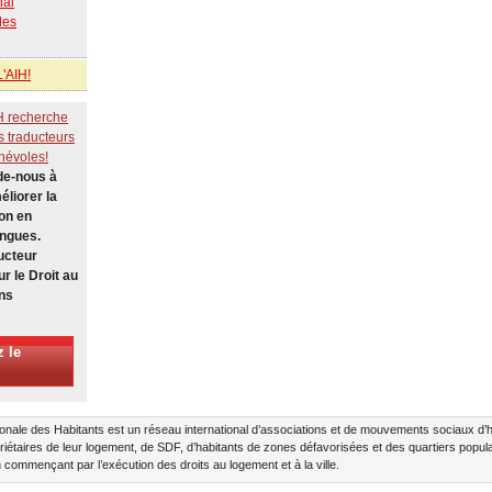
nal
des
'AIH!
H recherche
s traducteurs
névoles!
de-nous à
éliorer la
on en
angues.
ucteur
ur le Droit au
ns
 le
ationale des Habitants est un réseau international d’associations et de mouvements sociaux 
riétaires de leur logement, de SDF, d’habitants de zones défavorisées et des quartiers populair
commençant par l’exécution des droits au logement et à la ville.