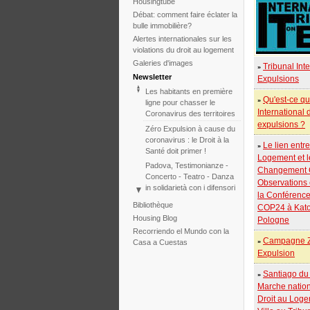
Housingtube
Débat: comment faire éclater la
bulle immobilière?
Alertes internationales sur les
violations du droit au logement
Galeries d'images
Tribunal Int
»
Newsletter
Expulsions
Les habitants en première
Qu'est-ce qu
»
ligne pour chasser le
International 
Coronavirus des territoires
expulsions ?
Zéro Expulsion à cause du
coronavirus : le Droit à la
Le lien entre
»
Santé doit primer !
Logement et l
Padova, Testimonianze -
Changement C
Concerto - Teatro - Danza
Observations
in solidarietà con i difensori
la Conférence
del diritto alla casa
Bibliothèque
COP24 à Kato
Face à l'échec de la
Housing Blog
Pologne
COP25, le Tribunal
Recorriendo el Mundo con la
International des
Campagne 
Casa a Cuestas
»
Expulsions relance
Expulsion
l'initiative pour 2020
Tribunal International des
Santiago du 
»
Expulsions sur le
Marche nation
Changement Climatique –
Droit au Loge
deux Sessions en une