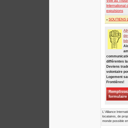
Ville au Tribu
Xalapa, Mexico, Jornada de
International 
la Re-Existencia por el
expulsions
derecho a la vivienda
SOUTIENS L
Faire de New York une Ville
»
Zéro Expulsions!
AI
Octobre 2019, Appel des
Journées Mondiales Zéro
de
Expulsions
bé
Ai
DONNEZ POUR LES
LUTTES POUR LE DROIT
am
AU LOGEMENT, À LA
communicati
TERRE ET À LA VILLE
différentes l
APPEL INTERNATIONAL
Deviens trad
A CAS D'EXPULSIONS ET
volontaire po
DÉPLACEMENTS
Logement sa
A Marseille, du 21 au 23
Frontières!
juin, capitale des Habitants
de la Méditerranée
Remplissez
formulaire
Housing for All en Europe :
votre signature compte !
New Website Naming Some
L' Alliance Intern
of NYC’s Worst Evictors &
locataires, de prop
Mapping Evictions Across
monde possible en 
NYC
Venez toutes et tous du 21