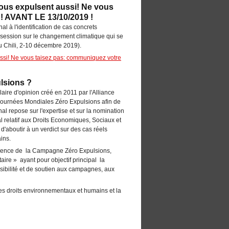
 vous expulsent aussi! Ne vous
! AVANT LE 13/10/2019 !
l à l'identification de cas concrets
 session sur le changement climatique qui se
u Chili, 2-10 décembre 2019).
ussi! Ne vous taisez pas: communiquez votre
ulsions ?
laire d'opinion créé en 2011 par l'Alliance
s Journées Mondiales Zéro Expulsions afin de
al repose sur l'expertise et sur la nomination
al relatif aux Droits Economiques, Sociaux et
t d'aboutir à un verdict sur des cas réels
ins.
cellence de la Campagne Zéro Expulsions,
ire » ayant pour objectif principal la
ibilité et de soutien aux campagnes, aux
 les droits environnementaux et humains et la