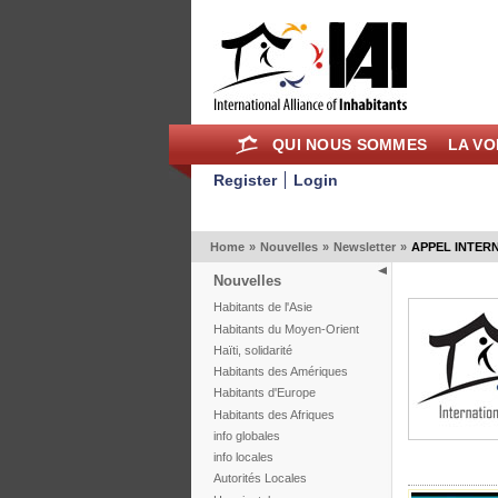
QUI NOUS SOMMES
LA VO
Register
Login
Home
»
Nouvelles
»
Newsletter
»
APPEL INTER
Nouvelles
Habitants de l'Asie
Habitants du Moyen-Orient
Haïti, solidarité
Habitants des Amériques
Habitants d'Europe
Habitants des Afriques
info globales
info locales
Autorités Locales