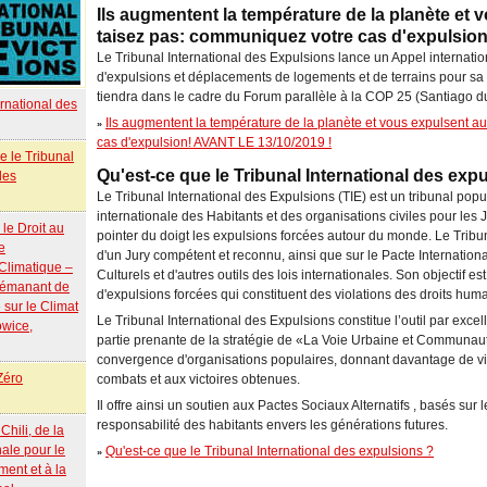
Ils augmentent la température de la planète et
taisez pas: communiquez votre cas d'expulsion
Le Tribunal International des Expulsions lance un Appel internationa
d'expulsions et déplacements de logements et de terrains pour sa
tiendra dans le cadre du Forum parallèle à la COP 25 (Santiago d
ernational des
Ils augmentent la température de la planète et vous expulsent a
»
cas d'expulsion! AVANT LE 13/10/2019 !
e le Tribunal
Qu'est-ce que le Tribunal International des exp
des
Le Tribunal International des Expulsions (TIE) est un tribunal popu
internationale des Habitants et des organisations civiles pour le
 le Droit au
pointer du doigt les expulsions forcées autour du monde. Le Tribun
e
d'un Jury compétent et reconnu, ainsi que sur le Pacte Internation
limatique –
Culturels et d'autres outils des lois internationales. Son objectif es
 émanant de
d'expulsions forcées qui constituent des violations des droits huma
 sur le Climat
Le Tribunal International des Expulsions constitue l’outil par ex
wice,
partie prenante de la stratégie de «La Voie Urbaine et Communauta
convergence d'organisations populaires, donnant davantage de vis
Zéro
combats et aux victoires obtenues.
Il offre ainsi un soutien aux Pactes Sociaux Alternatifs , basés sur
responsabilité des habitants envers les générations futures.
Chili, de la
ale pour le
Qu'est-ce que le Tribunal International des expulsions ?
»
ment et à la