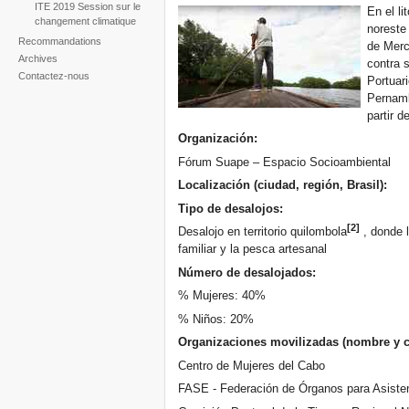
ITE 2019 Session sur le
En el li
changement climatique
noreste 
Recommandations
de Merc
Archives
contra s
Contactez-nous
Portuar
Pernamb
partir d
Organización:
Fórum Suape – Espacio Socioambiental
Localización (ciudad, región, Brasil):
Ip
Tipo de desalojos:
[2]
Desalojo en territorio quilombola
, donde 
familiar y la pesca artesanal
Número de desalojados:
% Mujeres: 40%
% Niños: 20%
Organizaciones movilizadas (nombre y c
Centro de Mujeres del Cabo
FASE - Federación de Órganos para Asisten