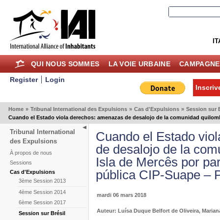
IT
QUI NOUS SOMMES
LA VOIE URBAINE
CAMPAGNE
Register
Login
Inscriv
Home
»
Tribunal International des Expulsions
»
Cas d'Expulsions
»
Session sur B
Cuando el Estado viola derechos: amenazas de desalojo de la comunidad quilombo
Tribunal International
Cuando el Estado vio
des Expulsions
de desalojo de la com
À propos de nous
Isla de Mercês por pa
Sessions
pública CIP-Suape – 
Cas d'Expulsions
3ème Session 2013
4ème Session 2014
mardi 06 mars 2018
6ème Session 2017
Auteur: Luísa Duque Belfort de Oliveira, Maria
Session sur Brésil