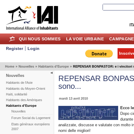
IT
QUI NOUS SOMMES
LA VOIE URBAINE
CAMPAGNE
Register
Login
Inscriv
Home
»
Nouvelles
»
Habitants d'Europe
»
REPENSAR BONPASTOR: e i vincitori s
Nouvelles
REPENSAR BONPASTOR
Habitants de l'Asie
sono...
Habitants du Moyen-Orient
Haïti, solidarité
mardi 13 avril 2010
Habitants des Amériques
Habitants d'Europe
Ecco le
Nouvelles
Dopo cir
Forum Social du Logement
durante 
Etats généraux européens
analizzate, discusse e valutate con molto 
2007
nomi delle migliori!