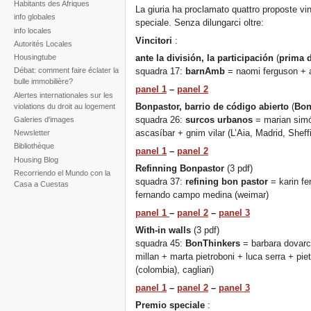
Habitants des Afriques
La giuria ha proclamato quattro proposte vinc
info globales
speciale. Senza dilungarci oltre:
info locales
Vincitori
:
Autorités Locales
Housingtube
ante la división, la participación
(
prima d
squadra 17:
barnAmb
= naomi ferguson + af
Débat: comment faire éclater la
bulle immobilière?
panel 1
–
panel 2
Alertes internationales sur les
Bonpastor, barrio de código abierto
(
Bon
violations du droit au logement
squadra 26:
surcos urbanos
= marian simó
Galeries d'images
ascasíbar + gnim vilar (L’Aia, Madrid, Sheffi
Newsletter
Bibliothèque
panel 1
–
panel 2
Housing Blog
Refinning Bonpastor
(3 pdf)
Recorriendo el Mundo con la
squadra 37:
refining bon pastor
= karin f
Casa a Cuestas
fernando campo medina (weimar)
panel 1
–
panel 2
–
panel 3
With-in walls
(3 pdf)
squadra 45:
BonThinkers
= barbara dovarch
millan + marta pietroboni + luca serra + pie
(colombia), cagliari)
panel 1
–
panel 2
–
panel 3
Premio speciale
: