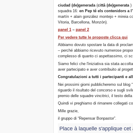
ciudad (de)generada
(
città (de)generata
) 
squadra 16:
en Pep té els contenidors a l
martín + alain gonzález montejo + mireia co
Vitoria, Barcellona, Monzón).
panel 1
–
panel 2
Per vedere tutte le proposte clicca qui
Abbiamo dovuto spostare la data di proclamaz
– perché abbiamo ricevuto numerose proposte,
complesso di quanto ci aspettassimo, ci sc
Siamo felici che l'iniziativa sia stata accol
aver partecipato e aver contribuito al proge
Congratulazioni a tutti i partecipanti e al
Nei prossimi giorni pubblicheremo sul blog “
riguardo il risultato del concorso e sugli svi
premio delle squadre vincitrici, il testo della
Quindi vi preghiamo di rimanere collegati c
Mille grazie,
il gruppo di “Repensar Bonpastor”.
Place à laquelle s'applique cet 