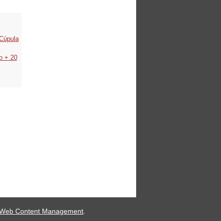
Cúpula
o + 20
.
 Web Content Management
.