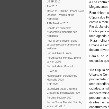
USSF 2010
a luta contra
Rio 2010
Megaeventos 
March to Fulfill the Dream, New
Este debate 
Orleans – Voices of the
Cúpula dos Po
Homeless
contra a merc
FSM Mexico 2010
Rio de Janeir
Construire ensemble
Unidas para o
l'Assemblée mondiale des
uma agenda c
Habitants!
Para melhor e
Pour la construction d'une
espace globale commune et
Urbana e Com
solidaire
debate deve s
Forum China-Europa
Para a Rio+20
Forum Social Mondial, Belém
entidades qu
janvier 2009
Forum Urbain Mondial
Na Cúpula do
FSA 2008
Urbana e Comu
Manifestation européenne
propriedade, 
Marseille 2008
uma experiênc
FSE 2008
cidades, a nat
26 Janvier 2008: Journée
autodetermina
Globale de Mobilisation FSM
procuramos re
Forums Sociaux 2007
direitos huma
Forum Social Mondial Nairobi,
janvier de 2007
construtores 