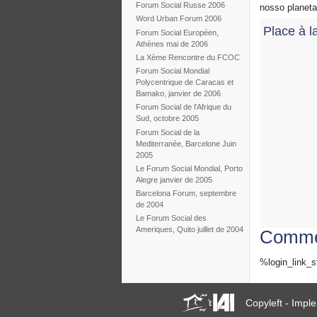
Forum Social Russe 2006
nosso planeta
Word Urban Forum 2006
Place à la
Forum Social Européen,
Athènes mai de 2006
La Xème Rencontre du FCOC
Forum Social Mondial
Polycentrique de Caracas et
Bamako, janvier de 2006
Forum Social de l'Afrique du
Sud, octobre 2005
Forum Social de la
Mediterranée, Barcelone Juin
2005
Le Forum Social Mondial, Porto
Alegre janvier de 2005
Barcelona Forum, septembre
de 2004
Le Forum Social des
Ameriques, Quito juillet de 2004
Comme
%login_link_s
Copyleft - Imp