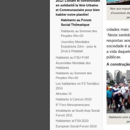
2012: Luttant et construisant
en solidarité la Voie Urbaine
Non aux expuls
et Communautaire pour bien
d’ouverture d
habiter notre planète!
ja
Habitants au Forum
Social Thématique
cidades mais 
Habitants au Sommet des
Neste sentid
Peuples-Rio+20
respostas aos
Journées Mondiales
sociedade é a
Expulsions Zéro - pour le
a vida daquel
Droit à l'Habitat!
públicas.
Habitants au FSU-FUM
Assemblee Mondiale des
A construçã
Habitants
Habitants au Sommet des
Peuples-Rio+20
Los habitantes no FS Temático
2014
Africities VI
Habitants à Cancun 2010
8° Foro Mesoamericano
Inhabitants at South Asia Social
Forum 2011
Habitants unis 
Habitantes al FSA 2010
ja
European Social Forum 2010