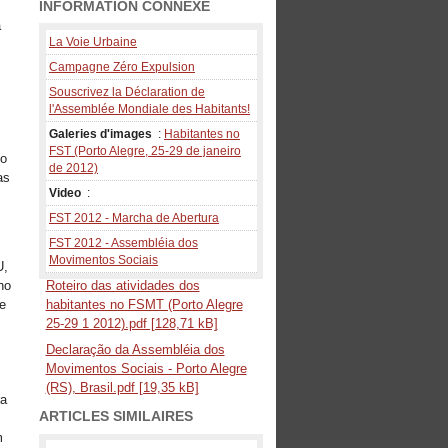
INFORMATION CONNEXE
a
La Voie Urbaine
Campagne Zéro Expulsion
Souscrivez la Déclaration de
l'Assemblée Mondiale des Habitants!
Galeries d'images
:
Habitantes no
FST (Porto Alegre, 25-29 de janeiro
do
de 2012)
as
Video
:
FST 2012 - Marcha de Abertura
FST 2012 - Assembléia dos
Movimentos Sociais
U,
ho
Roteiro das atividades dos
e
habitantes no FSMT (Porto Alegre
25-29 1 2012).pdf [128,71 kB]
Declaração da Assembléia dos
Movimentos Sociais - Porto Alegre
(RS), Brasil.pdf [19,35 kB]
ra
ARTICLES SIMILAIRES
m