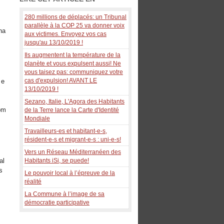
280 millions de déplacés: un Tribunal
parallèle à la COP 25 va donner voix
na
aux victimes. Envoyez vos cas
jusqu'au 13/10/2019 !
Ils augmentent la température de la
planète et vous expulsent aussi! Ne
vous taisez pas: communiquez votre
cas d'expulsion! AVANT LE
 e
13/10/2019 !
Sezano, Italie, L'Agora des Habitants
com
de la Terre lance la Carte d'Identité
Mondiale
Travailleurs-es et habitant-e-s,
résident-e-s et migrant-e-s : uni-e-s!
Vers un Réseau Méditerranéen des
al
Habitants iSi, se puede!
s
Le pouvoir local à l’épreuve de la
réalité
La Commune à l’image de sa
démocratie participative