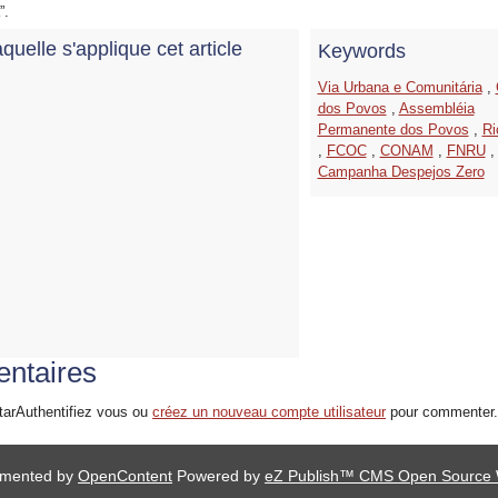
”.
quelle s'applique cet article
Keywords
Via Urbana e Comunitária
,
dos Povos
,
Assembléia
Permanente dos Povos
,
Ri
,
FCOC
,
CONAM
,
FNRU
,
Campanha Despejos Zero
ntaires
tarAuthentifiez vous ou
créez un nouveau compte utilisateur
pour commenter
lemented by
OpenContent
Powered by
eZ Publish™ CMS Open Source