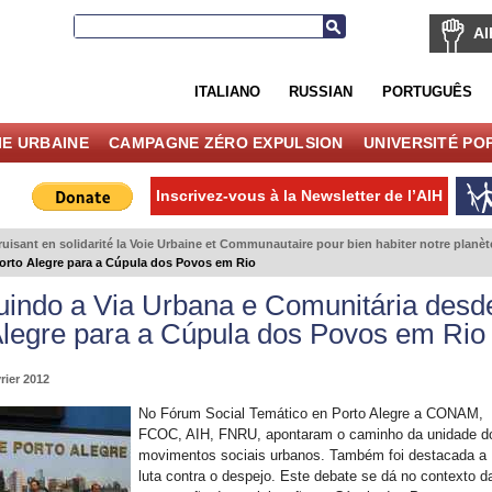
AI
ITALIANO
RUSSIAN
PORTUGUÊS
IE URBAINE
CAMPAGNE ZÉRO EXPULSION
UNIVERSITÉ PO
Inscrivez-vous à la Newsletter de l’AIH
ruisant en solidarité la Voie Urbaine et Communautaire pour bien habiter notre planèt
orto Alegre para a Cúpula dos Povos em Rio
uindo a Via Urbana e Comunitária desd
Alegre para a Cúpula dos Povos em Rio
rier 2012
No Fórum Social Temático en Porto Alegre a CONAM,
FCOC, AIH, FNRU, apontaram o caminho da unidade d
movimentos sociais urbanos. Também foi destacada a
luta contra o despejo. Este debate se dá no contexto d