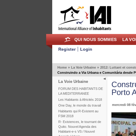
QUI NOUS SOMMES
LA VO
Register
Login
Home
»
La Voie Urbaine
»
2012: Luttant et const
Construindo a Via Urbana e Comunitária desde P
La Voie Urbaine
Constr
FORUM DES HABITANTS DE
Porto 
LA MEDITERRANEE
Les Habitants à Africités 2018
mercredi 08 fév
One Day, le monde du travail
Habitants qui R-Existent au
FSM 2018
R- Existences, le tournant de
Quito. Nouvel Agenda des
Habitant-e-s VS / Nouvel