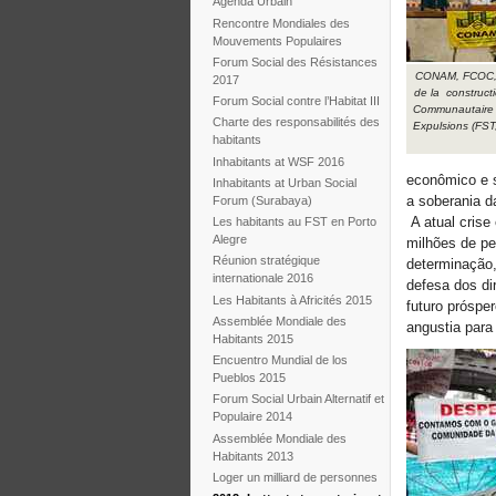
Agenda Urbain
Rencontre Mondiales des
Mouvements Populaires
Forum Social des Résistances
CONAM, FCOC, 
2017
de la construct
Forum Social contre l’Habitat III
Communautaire 
Charte des responsabilités des
Expulsions (FST,
habitants
Inhabitants at WSF 2016
econômico e s
Inhabitants at Urban Social
a soberania d
Forum (Surabaya)
A atual crise
Les habitants au FST en Porto
Alegre
milhões de pe
Réunion stratégique
determinação,
internationale 2016
defesa dos di
Les Habitants à Africités 2015
futuro próspe
Assemblée Mondiale des
angustia para 
Habitants 2015
Encuentro Mundial de los
Pueblos 2015
Forum Social Urbain Alternatif et
Populaire 2014
Assemblée Mondiale des
Habitants 2013
Loger un milliard de personnes