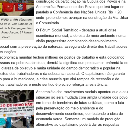
construção da participação na Cúpula dos Povos e na
Assembléia Permanente dos Povos que terá lugar en
paralelo a Conferência das Nações Unidas Rio + 20,
onde pretendemos avançar na construção da Via Urba
FNRU et AIH débattent
e Comunitária.
ion de la Voie Urbaine et
et de la Campagne Zéro
O Fórum Social Temático - debateu a atual crise
 Porto Alegre, 27 janvier
econômica mundial, a defesa do meio ambiente numa
2012)
visão progressista combinando desenvolvimento
ocial com a preservação da natureza, assegurando direito dos trabalhadores
as nações.
 econômica mundial fechou milhões de postos de trabalho e está colocando
ssoas na pobreza absoluta, derrotá-la significa que precisamos enfrentá-la 
 clareza de objetivo e muita unidade do campo democrático e popular na
reitos dos trabalhadores e da soberania nacional. O capitalismo não garante
ro para a humanidade, a crise anuncia que virá tempos de recessão e de
os trabalhadores e neste sentido é preciso reforçar a resistência.
Assembléia dos movimentos sociais apontou que a atu
situação só será mudada com ampla unidade dos povo
em torno de bandeiras de lutas unitárias, como a luta
pela preservação do meio ambiente e do
desenvolvimento econômico, combatendo a idéia de
economia verde. Somente um modelo de produção
alternativo ao capitalismo poderá dar às respostas