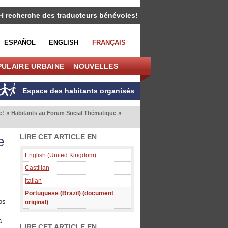
H recherche des traducteurs bénévoles!
ESPAÑOL
ENGLISH
FRANÇAIS
PULAIRE URBAINE
NOUVELLES
Espace des habitants organisés
e!
»
Habitants au Forum Social Thématique
»
LIRE CET ARTICLE EN
e
English (United Kingdom)
Castillan
Italian
Portuguese (Brazil) (document
os
original)
a
LIRE CET ARTICLE EN