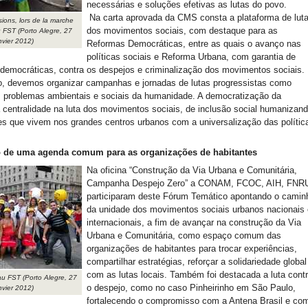
necessárias e soluções efetivas as lutas do povo.
Na carta aprovada da CMS consta a plataforma de lut
ions, lors de la marche
dos movimentos sociais, com destaque para as
u FST (Porto Alegre, 27
nvier 2012)
Reformas Democráticas, entre as quais o avanço nas
políticas sociais e Reforma Urbana, com garantia de
democráticas, contra os despejos e criminalização dos movimentos sociais.
o, devemos organizar campanhas e jornadas de lutas progressistas como
 problemas ambientais e sociais da humanidade. A democratização da
 centralidade na luta dos movimentos sociais, de inclusão social humanizan
es que vivem nos grandes centros urbanos com a universalização das polític
o de uma agenda comum para as organizações de habitantes
Na oficina “Construção da Via Urbana e Comunitária,
Campanha Despejo Zero” a CONAM, FCOC, AIH, FNR
participaram deste Fórum Temático apontando o camin
da unidade dos movimentos sociais urbanos nacionais 
internacionais, a fim de avançar na construção da Via
Urbana e Comunitária, como espaço comum das
organizações de habitantes para trocar experiências,
compartilhar estratégias, reforçar a solidariedade global
com as lutas locais. Também foi destacada a luta cont
au FST (Porto Alegre, 27
o despejo, como no caso Pinheirinho em São Paulo,
nvier 2012)
fortalecendo o compromisso com a Antena Brasil e co