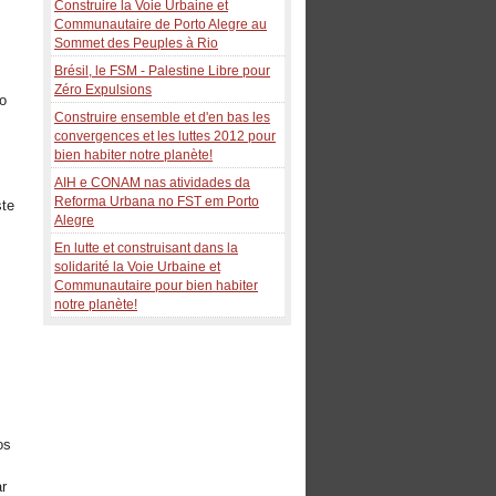
Construire la Voie Urbaine et
Communautaire de Porto Alegre au
Sommet des Peuples à Rio
Brésil, le FSM - Palestine Libre pour
Zéro Expulsions
o
Construire ensemble et d'en bas les
convergences et les luttes 2012 pour
bien habiter notre planète!
AIH e CONAM nas atividades da
Reforma Urbana no FST em Porto
ste
Alegre
En lutte et construisant dans la
solidarité la Voie Urbaine et
Communautaire pour bien habiter
notre planète!
m
os
ar