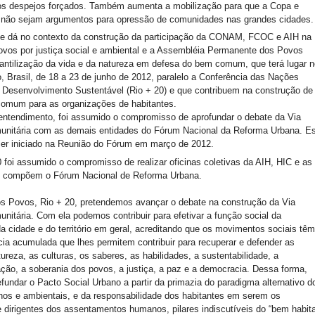
 os despejos forçados. Também aumenta a mobilização para que a Copa e
não sejam argumentos para opressão de comunidades nas grandes cidades.
se dá no contexto da construção da participação da CONAM, FCOC e AIH na
vos por justiça social e ambiental e a Assembléia Permanente dos Povos
antilização da vida e da natureza em defesa do bem comum, que terá lugar n
o, Brasil, de 18 a 23 de junho de 2012, paralelo a Conferência das Nações
 Desenvolvimento Sustentável (Rio + 20) e que contribuem na construção de
omum para as organizações de habitantes.
ntendimento, foi assumido o compromisso de aprofundar o debate da Via
unitária com as demais entidades do Fórum Nacional da Reforma Urbana. E
er iniciado na Reunião do Fórum em março de 2012.
 foi assumido o compromisso de realizar oficinas coletivas da AIH, HIC e as
e compõem o Fórum Nacional de Reforma Urbana.
s Povos, Rio + 20, pretendemos avançar o debate na construção da Via
nitária. Com ela podemos contribuir para efetivar a função social da
da cidade e do território em geral, acreditando que os movimentos sociais tê
ia acumulada que lhes permitem contribuir para recuperar e defender as
ureza, as culturas, os saberes, as habilidades, a sustentabilidade, a
ção, a soberania dos povos, a justiça, a paz e a democracia. Dessa forma,
fundar o Pacto Social Urbano a partir da primazia do paradigma alternativo d
nos e ambientais, e da responsabilidade dos habitantes em serem os
e dirigentes dos assentamentos humanos, pilares indiscutíveis do “bem habit