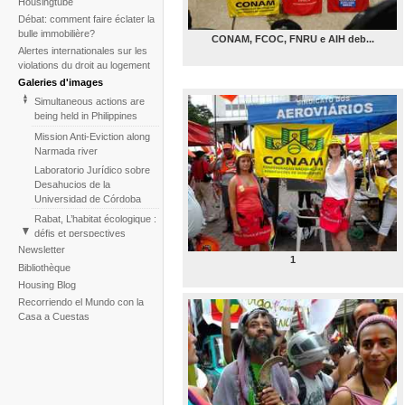
Housingtube
Débat: comment faire éclater la
bulle immobilière?
CONAM, FCOC, FNRU e AIH deb...
Alertes internationales sur les
violations du droit au logement
Galeries d'images
Simultaneous actions are
being held in Philippines
Mission Anti-Eviction along
Narmada river
Laboratorio Jurídico sobre
Desahucios de la
Universidad de Córdoba
Rabat, L’habitat écologique :
défis et perspectives
Newsletter
Encuentro Regional de
1
Formación para Líderes
Bibliothèque
Populares
Housing Blog
Protest against evictions of
Recorriendo el Mundo con la
tenants of Ylyushina street
Casa a Cuestas
(St. Petersburg 2014)
Ato Jornadas Belem,
outubro 2013
CONTEXTOS Y
ALTERNATIVAS URBANO-