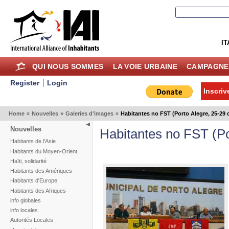
IT
QUI NOUS SOMMES
LA VOIE URBAINE
CAMPAGNE
Register
Login
Inscriv
Home
»
Nouvelles
»
Galeries d'images
»
Habitantes no FST (Porto Alegre, 25-29 d
Nouvelles
Habitantes no FST (Po
Habitants de l'Asie
Habitants du Moyen-Orient
Haïti, solidarité
Habitants des Amériques
Habitants d'Europe
Habitants des Afriques
info globales
info locales
Autorités Locales