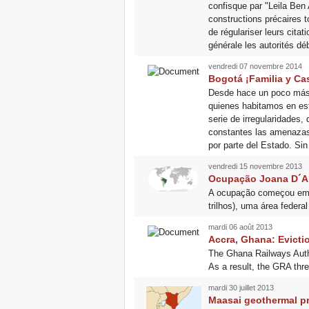
confisque par "Leila Ben 
constructions précaires t
de régulariser leurs cita
générale les autorités dé
vendredi 07 novembre 2014
Bogotá ¡Familia y Ca
Desde hace un poco más d
quienes habitamos en est
serie de irregularidades,
constantes las amenazas,
por parte del Estado. Si
vendredi 15 novembre 2013
Ocupação Joana D´A
A ocupação começou em no
trilhos), uma área federa
mardi 06 août 2013
Accra, Ghana: Evicti
The Ghana Railways Autho
As a result, the GRA thre
mardi 30 juillet 2013
Maasai geothermal pr