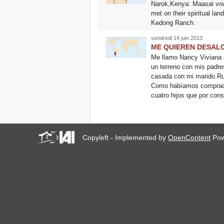
Narok,Kenya: Maasai vow
met on their spiritual l
Kedong Ranch.
vendredi 14 juin 2013
ME QUIEREN DESAL
Me llamo Nancy Viviana 
un terreno con mis pa
casada con mi marido Rub
Como habíamos comprado e
cuatro hijos que por con
Copyleft - Implemented by
OpenContent
Pow