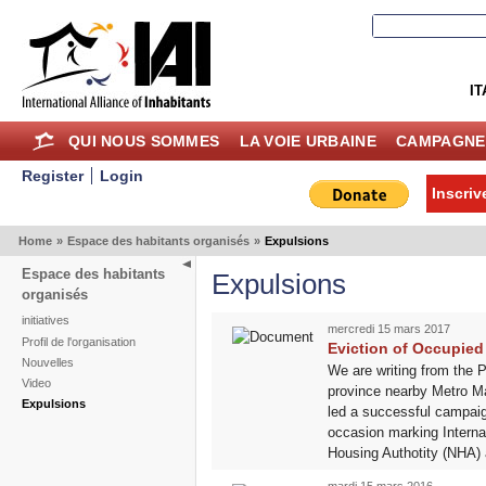
IT
QUI NOUS SOMMES
LA VOIE URBAINE
CAMPAGNE
Register
Login
Inscriv
Home
»
Espace des habitants organisés
»
Expulsions
Espace des habitants
Expulsions
organisés
initiatives
mercredi 15 mars 2017
Profil de l'organisation
Eviction of Occupied 
Nouvelles
We are writing from the P
Video
province nearby Metro Ma
Expulsions
led a successful campaig
occasion marking Internat
Housing Authotity (NHA) 
mardi 15 mars 2016