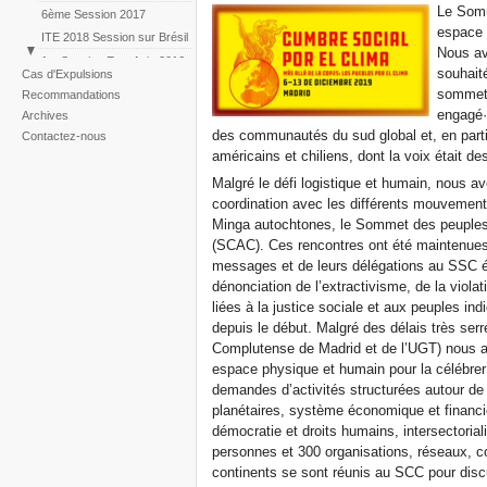
Le Somm
6ème Session 2017
espace 
ITE 2018 Session sur Brésil
Nous avo
1st Session East Asia 2016
souhait
Cas d'Expulsions
ITE 2019 Session sur le
sommet 
Recommandations
changement climatique
engagé·
Archives
des communautés du sud global et, en parti
Contactez-nous
américains et chiliens, dont la voix était de
Malgré le défi logistique et humain, nous avo
coordination avec les différents mouvements
Minga autochtones, le Sommet des peuples et
(SCAC). Ces rencontres ont été maintenues 
messages et de leurs délégations au SSC é
dénonciation de l’extractivisme, de la viola
liées à la justice sociale et aux peuples in
depuis le début. Malgré des délais très serré
Complutense de Madrid et de l’UGT) nous av
espace physique et humain pour la célébre
demandes d’activités structurées autour de 
planétaires, système économique et financie
démocratie et droits humains, intersectorial
personnes et 300 organisations, réseaux, c
continents se sont réunis au SCC pour discu