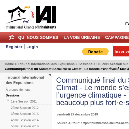
IT
QUI NOUS SOMMES
LA VOIE URBAINE
CAMPAGNE
Register
Login
Inscriv
Home
»
Tribunal International des Expulsions
»
Sessions
»
ITE 2019 Session sur
Communiqué final du Sommet Social sur le Climat - Le monde s’est réveillé face 
Tribunal International
Communiqué final du 
des Expulsions
Climat - Le monde s’es
À propos de nous
l’urgence climatique
Sessions
beaucoup plus fort·e·
1ère Session 2011
2ème Session 2012
3ème Session 2013
vendredi 27 décembre 2019
4ème Session 2014
Source Auteur: https://cumbresocialclima.net/
5ème Session 2016