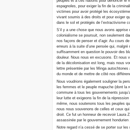
peuples et à ces nations pour dénoncer le r
espagnoles, pour exiger la fin de la criminal
victimes pour avoir protégé les écosystèmes
vivant soumis à des droits et pour exiger q
dans le sol et protégés de l’extractivisme co
S’il y a une chose que nous avons apprise 
colonialisme se poursuit, non seulement da
nos façons de penser et d’agir. Au cours 
erreurs à la suite d’une pensée qui, malgré
suffisamment en question le pouvoir des bl
douleur. Nous nous en excusons. Et nous v
de la décolonisation est long, mais nous vou
lettre présentée par les Minga autochtones à
du monde et de mettre de côté nos différen
Nous voudrions également souligner la pers
les femmes et le peuple mapuche (dont la ré
commune à tous les gouvernements jusqu’au
leur lutte et exigeons la fin de la répression
même, nous soutenons tous les peuples qui l
nous nous souvenons de celles et ceux qui 
droit. Ce fut un honneur de recevoir Laura 
assassinée par le gouvernement hondurien po
Notre regard n’a cessé de se porter sur les 