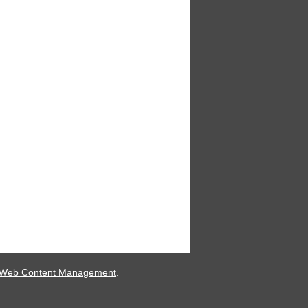
 Web Content Management
.