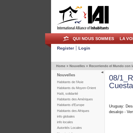
QUI NOUS SOMMES
LA VO
Register
Login
Home
»
Nouvelles
»
Recorriendo el Mundo con l
Nouvelles
08/1_R
Habitants de l'Asie
Cuesta
Habitants du Moyen-Orient
Haïti, solidarité
Habitants des Amériques
Habitants d'Europe
Uruguay: Desa
Habitants des Afriques
desalojo - Ve
info globales
info locales
Autorités Locales