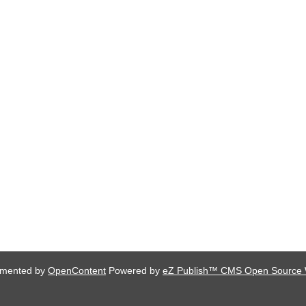
lemented by
OpenContent
Powered by
eZ Publish™ CMS Open Source