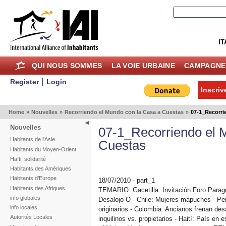
IT
QUI NOUS SOMMES
LA VOIE URBAINE
CAMPAGNE
Register
Login
Inscriv
Home
»
Nouvelles
»
Recorriendo el Mundo con la Casa a Cuestas
»
07-1_Recorri
Nouvelles
07-1_Recorriendo el 
Habitants de l'Asie
Cuestas
Habitants du Moyen-Orient
Haïti, solidarité
Habitants des Amériques
Habitants d'Europe
18/07/2010 - part_1
Habitants des Afriques
TEMARIO: Gacetilla: Invitación Foro Parag
info globales
Desalojo O - Chile: Mujeres mapuches - Pe
info locales
originarios - Colombia: Ancianos frenan de
Autorités Locales
inquilinos vs. propietarios - Haití: País e