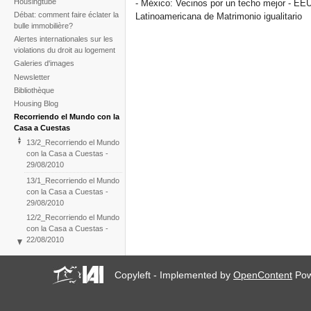
Housingtube
- México: Vecinos por un techo mejor - EEU
Débat: comment faire éclater la
Latinoamericana de Matrimonio igualitario
bulle immobilière?
Alertes internationales sur les
violations du droit au logement
Galeries d'images
Newsletter
Bibliothèque
Housing Blog
Recorriendo el Mundo con la
Casa a Cuestas
13/2_Recorriendo el Mundo
con la Casa a Cuestas -
29/08/2010
13/1_Recorriendo el Mundo
con la Casa a Cuestas -
29/08/2010
12/2_Recorriendo el Mundo
con la Casa a Cuestas -
22/08/2010
12/1_Recorriendo el Mundo
con la Casa a Cuestas -
Copyleft - Implemented by
OpenContent
Pow
22/08/2010
11/2_Recorriendo el Mundo
con la Casa a Cuestas -