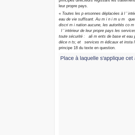
principes directeurs régissant les traitem
leur propre pays.
«
Toutes les
p
ersonnes déplacées à l
'
inté
eau de vie suffisant. Au
m
i
n
i
m
u
m
que
discri
m
i
nation aucune, les autorités co
m
l
'
intérieur de leur propre pays les service
toute sécurité :
ali
m
ents de base et eau 
déce
n
ts; et
services
m
édicaux et insta
l
principe 18 du texte en question.
Place à laquelle s'applique cet 