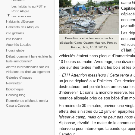
camp Ga
Les habitants au FST en
Capital
Porto Alegre
déplacé
NOUVELLES
concern
Habitants d'Europe
Perú: Marche des Colonies
promette
Habitants des Afriques
Huascar
Les dép
info globales
Reportaje fotogràfico sobre
Démolitions et violences contre les
coutumiè
info locales
la tragedia de la tormenta
déplacés (Camp Gaston Magron, Port-au-
véhicul
Autorités Locales
Noel
Prince, Haïti, 16 11 2012)
d’Haïti 
Housingtube
véhiculés étaient sans plaque d’immatriculati
Débat: comment faire éclater la
bulle immobilière?
10 heures du matin. Avec rage, une dizain
Alertes internationales sur les
jeté sur des tentes mettant les bois et les 
violations du droit au logement
«
EH ! Attention messieurs ! Cette tente a
Galeries d'images
un jeune déplacé aux Policiers. Ces derniers
Newsletter
destructeurs, ont pointé leurs armes sur l
Bibliothèque
d’intervenir. Et sans la moindre réserve, le
Housing Blog
nourrice allongée près de son bébé d’un mo
Recorriendo el Mundo con la
En moins de 30 minutes, environ une vingtai
Casa a Cuestas
effets des sinistrés du 12 janvier, éparpillés
laisser le camp, mais on ne peut pas nous 
Alphonse, révolté. Le maire de la commune,
intervenu pour interrompre la bande qui opé
Carrefour.