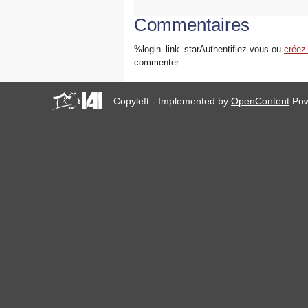
Commentaires
%login_link_starAuthentifiez vous ou
créez
commenter.
Copyleft - Implemented by
OpenContent
Pow