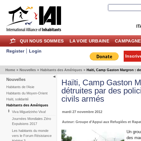
IT
QUI NOUS SOMMES
LA VOIE URBAINE
CAMPAGNE
Register
Login
Inscriv
Home
»
Nouvelles
»
Habitants des Amériques
»
Haïti, Camp Gaston Margron : des
Nouvelles
Haïti, Camp Gaston Ma
Habitants de l'Asie
détruites par des pol
Habitants du Moyen-Orient
civils armés
Haïti, solidarité
Habitants des Amériques
mardi 27 novembre 2012
Viva Miguelzinho Viva!
Journées Mondiales Zéro
Auteur: Groupe d’Appui aux Refugiées et Rapa
Expulsions 2017
Les habitants du monde
Un grou
vers le Forum Résistance
des mac
Habitat 3