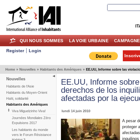
IT
QUI NOUS SOMMES
LA VOIE URBAINE
CAMPAGNE
Register
Login
Inscriv
Home
»
Nouvelles
»
Habitants des Amériques
»
EE.UU, Informe sobre las violaci
Nouvelles
EE.UU, Informe sobre 
Habitants de l'Asie
derechos de los inqui
Habitants du Moyen-Orient
afectadas por la ejecu
Haïti, solidarité
Habitants des Amériques
lundi 14 juin 2010
Viva Miguelzinho Viva!
Journées Mondiales Zéro
A pesar d
Expulsions 2017
proteger 
Les habitants du monde
afectadas
vers le Forum Résistance
inquilino
Habitat 3