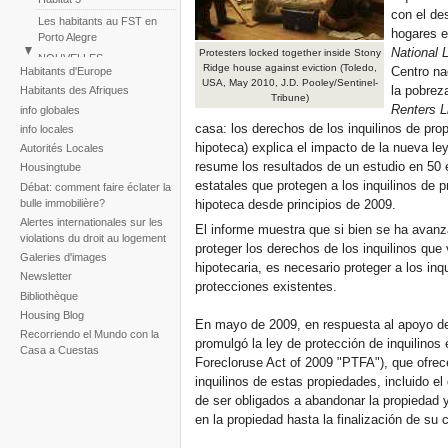
con el de
Les habitants au FST en
hogares e
Porto Alegre
National 
Protesters locked together inside Stony
NOUVELLES
Ridge house against eviction (Toledo,
Centro na
Habitants d'Europe
Perú: Marche des Colonies
USA, May 2010, J.D. Pooley/Sentinel-
la pobreza
Habitants des Afriques
Huascar
Tribune)
Renters L
info globales
Reportaje fotogràfico sobre
casa: los derechos de los inquilinos de pro
info locales
la tragedia de la tormenta
hipoteca) explica el impacto de la nueva l
Autorités Locales
Noel
resume los resultados de un estudio en 50 
Housingtube
estatales que protegen a los inquilinos de 
Débat: comment faire éclater la
bulle immobilière?
hipoteca desde principios de 2009.
Alertes internationales sur les
El informe muestra que si bien se ha avanza
violations du droit au logement
proteger los derechos de los inquilinos que
Galeries d'images
hipotecaria, es necesario proteger a los inqu
Newsletter
protecciones existentes.
Bibliothèque
Housing Blog
En mayo de 2009, en respuesta al apoyo d
Recorriendo el Mundo con la
promulgó la ley de protección de inquilinos 
Casa a Cuestas
Forecloruse Act of 2009 "PTFA"), que ofrec
inquilinos de estas propiedades, incluido el
de ser obligados a abandonar la propiedad
en la propiedad hasta la finalización de su 