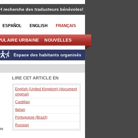
H recherche des traducteurs bénévoles!
ESPAÑOL
ENGLISH
FRANÇAIS
PULAIRE URBAINE
NOUVELLES
Espace des habitants organisés
LIRE CET ARTICLE EN
English (United Kingdom) (document
original)
Castillan
Italian
Portuguese (Brazil)
Russian
es