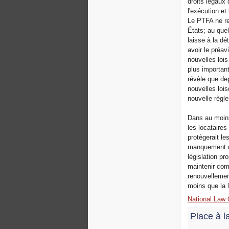
droits légaux 
l'exécution et
Le PTFA ne re
États; au que
laisse à la d
avoir le préa
nouvelles lois
plus importan
révèle que de
nouvelles lois
nouvelle règle
Dans au moins 
les locataire
protègerait l
manquement de
législation p
maintenir comm
renouvellement
moins que la l
National Law
Place à la