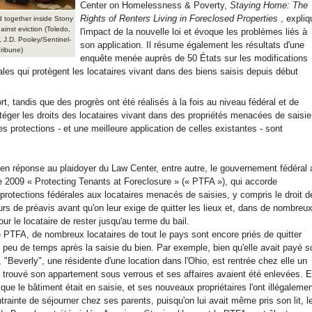
Center on Homelessness & Poverty,
Staying Home: The
Rights of Renters Living in Foreclosed Properties
, expliq
d together inside Stony
inst eviction (Toledo,
l'impact de la nouvelle loi et évoque les problèmes liés à
J.D. Pooley/Sentinel-
son application. Il résume également les résultats d'une
ribune)
enquête menée auprès de 50 États sur les modifications
ales qui protègent les locataires vivant dans des biens saisis depuis début
rt, tandis que des progrès ont été réalisés à la fois au niveau fédéral et de
otéger les droits des locataires vivant dans des propriétés menacées de saisie
s protections - et une meilleure application de celles existantes - sont
en réponse au plaidoyer du Law Center, entre autre, le gouvernement fédéral 
de 2009 « Protecting Tenants at Foreclosure » (« PTFA »), qui accorde
 protections fédérales aux locataires menacés de saisies, y compris le droit d
urs de préavis avant qu'on leur exige de quitter les lieux et, dans de nombreu
pour le locataire de rester jusqu'au terme du bail.
PTFA, de nombreux locataires de tout le pays sont encore priés de quitter
 peu de temps après la saisie du bien. Par exemple, bien qu'elle avait payé s
 "Beverly", une résidente d'une location dans l'Ohio, est rentrée chez elle un
 trouvé son appartement sous verrous et ses affaires avaient été enlevées. E
que le bâtiment était en saisie, et ses nouveaux propriétaires l'ont illégaleme
rainte de séjourner chez ses parents, puisqu'on lui avait même pris son lit, l