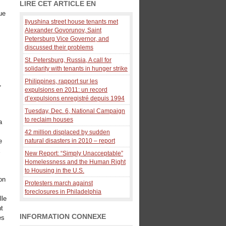
LIRE CET ARTICLE EN
ue
Ilyushina street house tenants met
Alexander Govorunov, Saint
Petersburg Vice Governor, and
discussed their problems
St. Petersburg, Russia, A call for
solidarity with tenants in hunger strike
Philippines, rapport sur les
,
expulsions en 2011: un record
d’expulsions enregistré depuis 1994
Tuesday, Dec. 6, National Campaign
to reclaim houses
a
42 million displaced by sudden
e
natural disasters in 2010 – report
x
New Report: “Simply Unacceptable”
Homelessness and the Human Right
to Housing in the U.S.
on
Protesters march against
foreclosures in Philadelphia
lle
nt
INFORMATION CONNEXE
es