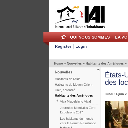
QUI NOUS SOMMES
LA VO
Register
Login
Home
»
Nouvelles
»
Habitants des Amériques
»
Nouvelles
États-U
Habitants de l'Asie
des loc
Habitants du Moyen-Orient
Haïti, solidarité
lundi 14 juin 2
Habitants des Amériques
Viva Miguelzinho Viva!
Journées Mondiales Zéro
Expulsions 2017
Les habitants du monde
vers le Forum Résistance
Habitat 3