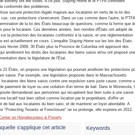
de Beverly ont été violés. A ce jour,
Staying Home
et le PTFA contrôlent
 la conformité des problèmes.
fuse aucune protection légale majeure aux locataires en vertu de la loi des
l cas, ces protections s'exerceront. Dans un cas comme dans l'autre, le PTF
étermination de la loi des États beaucoup de questions, comme la forme que do
vis pour le locataire. Ces dernières années, bon nombre d'États ont adopté de
 sur la protection des locataires confrontés à la saisie, et une règlementation
te est actuellement en cours. L'enquête
Staying Home
sur les lois des États
puis février 2009, 30 États plus la Province de Columbia ont approuvé des
qui améliorent les droits des locataires des biens saisis et/ou ont proposé un
mentation dans la législature de l'État.
21 États, on propose une législation qui pourrait améliorer les protections p
s en saisie. Par exemple, une législation proposée dans le Massachusetts
es locataires des biens saisis contre une expulsion sans juste cause, comme 
 paiement de loyer ou une violation d'un terme de bail. Dans le Minnesota, 
roposée demanderait aux personnes qui récupèrent leur bien suite à une saisie
e locatif tout bien utilisé comme location par le propriétaire, d'offrir un
 de bail aux locataires du bien saisi, et de maintenir un loyer abordable. A
oi "Protecting Tenants at Foreclosure" ne se prolonge, elle expirera en 2012.
 Center on Homelessness & Poverty
quelle s'applique cet article
Keywords