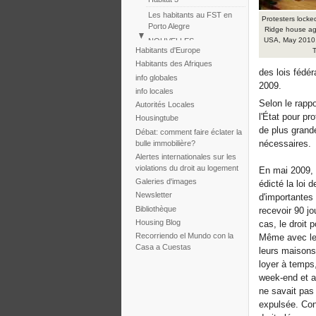
Les habitants au FST en
Protesters locke
Porto Alegre
Ridge house aga
USA, May 2010, 
NOUVELLES
Habitants d'Europe
T
Perú: Marche des Colonies
Habitants des Afriques
Huascar
des lois fédér
info globales
Reportaje fotogràfico sobre
2009.
info locales
la tragedia de la tormenta
Selon le rappo
Autorités Locales
Noel
l'État pour pr
Housingtube
de plus grande
Débat: comment faire éclater la
nécessaires.
bulle immobilière?
Alertes internationales sur les
violations du droit au logement
En mai 2009, 
Galeries d'images
édicté la loi 
Newsletter
d'importantes
Bibliothèque
recevoir 90 jo
Housing Blog
cas, le droit 
Recorriendo el Mundo con la
Même avec le 
Casa a Cuestas
leurs maisons
loyer à temps,
week-end et a
ne savait pas 
expulsée. Cont