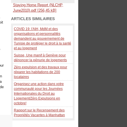
Staying Home Report (NLCHP,
June2010).pdf [256,45 kB]
A
ARTICLES SIMILAIRES
it
COVID 19: l'AIH, MdM et des
organisations et personnalités
demandent au gouvernement de
Tunisie de protéger le droit à la santé
et au logement
e
Suisse, Une manif à Genève pour
dénoncer la pénurie de logements
our
Zéro expulsion et des travaux pour
réparer les habitations de 200
un
locataires
la
Organisez une action dans votre
 de
communauté pour les Journées
Internationales du Droit au
Logement/Zéro Expulsions en
octobre!
Rapport sur le Recensement des
Propriétés Vacantes à Manhattan