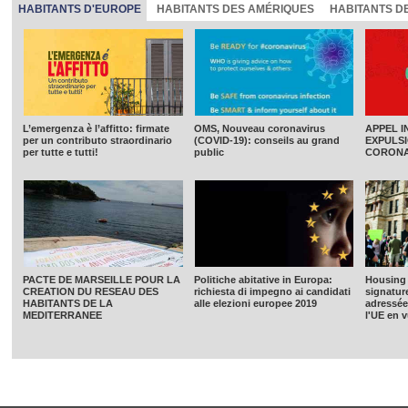
HABITANTS D'EUROPE
HABITANTS DES AMÉRIQUES
HABITANTS D
L’emergenza è l’affitto: firmate
OMS, Nouveau coronavirus
APPEL I
per un contributo straordinario
(COVID-19): conseils au grand
EXPULSI
per tutte e tutti!
public
CORONA
PACTE DE MARSEILLE POUR LA
Politiche abitative in Europa:
Housing f
CREATION DU RESEAU DES
richiesta di impegno ai candidati
signatur
HABITANTS DE LA
alle elezioni europee 2019
adressée
MEDITERRANEE
l'UE en 