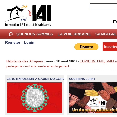
IT
QUI NOUS SOMMES
LA VOIE URBAINE
CAMPAGNE
Register
Login
Inscriv
Habitants des Afriques :
mardi 28 avril 2020
-
COVID 19: l'AIH, MdM et
protéger le droit à la santé et au logement
ZÉRO EXPULSION À CAUSE DU CORONAVIRUS
SOUTIENS L'AIH!