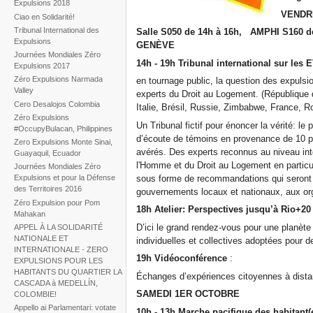
Expulsions 2018
VENDR
Ciao en Solidarité!
Tribunal International des
Salle S050 de 14h à 16h,
AMPHI S160
d
Expulsions
GENÈVE
Journées Mondiales Zéro
14h - 19h
Tribunal international sur les
Expulsions 2017
Zéro Expulsions Narmada
en tournage public, la question des expul
Valley
experts du Droit au Logement. (République d
Cero Desalojos Colombia
Italie, Brésil, Russie, Zimbabwe, France, 
Zéro Expulsions
Un Tribunal fictif pour énoncer la vérité: le
#OccupyBulacan, Philippines
d’écoute de témoins en provenance de 10 pa
Zero Expulsions Monte Sinai,
avérés. Des experts reconnus au niveau int
Guayaquil, Ecuador
l'Homme et du Droit au Logement en particul
Journées Mondiales Zéro
sous forme de recommandations qui seront
Expulsions et pour la Défense
des Territoires 2016
gouvernements locaux et nationaux, aux or
Zéro Expulsion pour Pom
18h Atelier: Perspectives jusqu’à Rio+20
Mahakan
D’ici le grand rendez-vous pour une planète 
APPEL À LA SOLIDARITÉ
NATIONALE ET
individuelles et collectives adoptées pour d
INTERNATIONALE - ZERO
19h Vidéoconférence
:
EXPULSIONS POUR LES
HABITANTS DU QUARTIER LA
Échanges d’expériences citoyennes à distan
CASCADA à MEDELLÍN,
SAMEDI 1ER OCTOBRE
COLOMBIE!
Appello ai Parlamentari: votate
10h - 13h Marche pacifique des habitant(