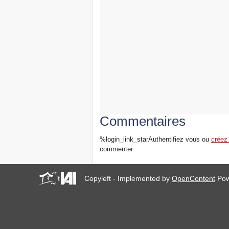
Commentaires
%login_link_starAuthentifiez vous ou
créez
commenter.
Copyleft - Implemented by
OpenContent
Pow