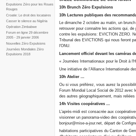
Expulsions Zéro pour les Roues
10h Brunch Zéro Expulsions
Rouges
10h Lectures publiques des recommanda
Croatie: Le droit des locataires
Casser le silence au Nigéria
Le dimanche 2 octobre au matin, un brunch (
Opération Zimbabwe
retrouver pour connaitre les actions qui, d
Forum en ligne 29 décembre
contre les expulsions: EVICTION ZERO. Nou
2005 - 29 janvier 2006
Tribunal des EVICTIONS qui nous feront par
Nouvelles Zéro Expulsions
l'ONU.
Journées Mondiales Zéro
Lancement officiel devant les caméras de
Expulsions 2018
« Journées Internationaux pour le Droit à 
Une initiative de l’Alliance Internationale d
10h Atelier …
Ou si vous préférez, vous aurez la possibili
Forum Mondial Local Social de 2012 avec le
des autres géographiquement, mais reliées gr
14h Visites coopératives ...
L'après-midi est consacrée aux coopératives
visionner un panorama-video des coopérati
bonjour@mise-a-jour.net, départ de Configno
habitations participatives du Canton de Gen