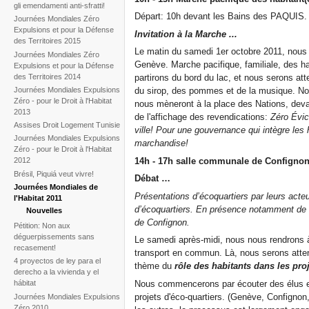
gli emendamenti anti-sfratti!
Départ: 10h devant les Bains des PAQUIS. A
Journées Mondiales Zéro
Expulsions et pour la Défense
Invitation à la Marche ...
des Territoires 2015
Le matin du samedi 1er octobre 2011, nou
Journées Mondiales Zéro
Genève. Marche pacifique, familiale, des 
Expulsions et pour la Défense
des Territoires 2014
partirons du bord du lac, et nous serons at
Journées Mondiales Expulsions
du sirop, des pommes et de la musique. No
Zéro - pour le Droit à l'Habitat
nous mèneront à la place des Nations, deva
2013
de l'affichage des revendications:
Zéro Évic
Assises Droit Logement Tunisie
ville! Pour une gouvernance qui intègre les
Journées Mondiales Expulsions
marchandise!
Zéro - pour le Droit à l'Habitat
14h - 17h salle communale de Configno
2012
Brésil, Piquiá veut vivre!
Débat …
Journées Mondiales de
Présentations d’écoquartiers par leurs act
l'Habitat 2011
d’écoquartiers.
En présence notamment de m
Nouvelles
de Confignon.
Pétition: Non aux
déguerpissements sans
Le samedi après-midi, nous nous rendrons 
recasement!
transport en commun. Là, nous serons atten
4 proyectos de ley para el
thème du
rôle des habitants dans les proj
derecho a la vivienda y el
Nous commencerons par écouter des élus e
hábitat
projets d'éco-quartiers. (Genève, Confignon
Journées Mondiales Expulsions
Zéro 2010