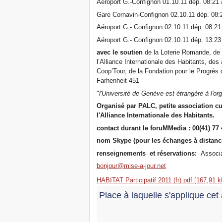
Aéroport G.-Confignon 01.10.11 dép. 08:21 
Gare Cornavin-Confignon 02.10.11 dép. 08:2
Aéroport G.- Confignon 02.10.11 dép. 08:21 
Aéroport G.- Confignon 02.10.11 dép. 13:23 
avec le soutien
de la Loterie Romande, de
l’Alliance Internationale des Habitants, de
Coop’Tour, de la Fondation pour le Progrè
Farhenheit 451
"
l'Université de Genève est étrangère à l'or
Organisé par PALC, petite association cu
l'Alliance Internationale des Habitants.
contact durant le foruMMedia : 00(41) 77 
nom Skype (pour les échanges à distanc
renseignements et réservations:
Associa
bonjour@mise-a-jour.net
HABITAT Participatif 2011 (fr).pdf [167,91 k
Place à laquelle s'applique cet 