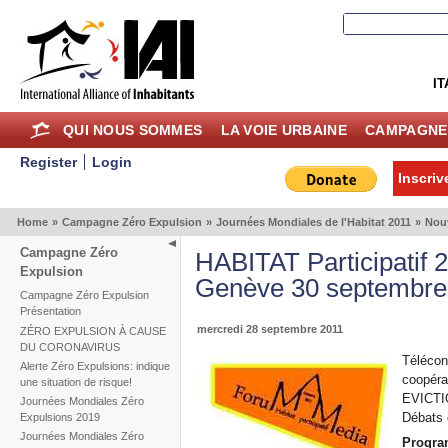
IT
QUI NOUS SOMMES
LA VOIE URBAINE
CAMPAGNE
Register
Login
Inscriv
Home
»
Campagne Zéro Expulsion
»
Journées Mondiales de l'Habitat 2011
»
Nou
Campagne Zéro
HABITAT Participati
Expulsion
Genève 30 septembre,
Campagne Zéro Expulsion
Présentation
mercredi 28 septembre 2011
ZÉRO EXPULSION À CAUSE
DU CORONAVIRUS
Télécon
Alerte Zéro Expulsions: indique
coopérat
une situation de risque!
EVICTIO
Journées Mondiales Zéro
Débats 
Expulsions 2019
Journées Mondiales Zéro
Progr