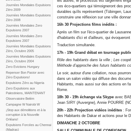
les autres, le processus est largement enga
Journées Mondiales Expulsions
ces éco-quartiers qui témoigneront des proce
Zéro 2009
durables qu'ils représentent (Tübingen, La
Journées Mondiales Expulsions
construire une réflexion sur une ville donnan
Zéro 2008
16h 30 Projections films inédits :
Journées Mondiales Zero
Expulsions 2007
Après un film sur l'éco-quartier de Lausanne
Journées Mondiales Zero
d'habitants d'ici et d'ailleurs, qui évoqueront
Expulsions 2007
Traduction simultanée.
Journées Mondiales Expulsions
Zéro, Octubre 2005
17h - 19h Grand débat en tournage publi
Journées Mondiales Expulsions
Rôle des habitants dans la ville ; Les coopé
Zéro, Octubre 2004
Méthode d’approche des futurs habitants co
Zero Evictions Hungary
Repenser Bon Pastor avec
Le soir, autour d'une collation, nous pourro
Zéro Expulsions!
dans un salon vidéo qui diffuse des document
Expulsions Zéro au Nigeria
Habitants, mais aussi sur des actions en f
Zero Expulsions aux
Rome.
Palestiniens, MAINTENANT
18h 30 - 19h échange via Skype
avec BAB
Observatoire Belém
Jean SIRY (Auvergne), Annie POURRE (N
Campagne W Nairobi W
20h - 22h Projection vidéos inédites
: Fo
¡Stop aux démolitions et à la
corruption à la Nouvelle
des Habitants de Dakar et actions pour le 
Orléans!
DIMANCHE 2 OCTOBRE
Expulsions Forcées au Chennai
(Madras)
SALLE COMMUNALE DE CONFIGNON