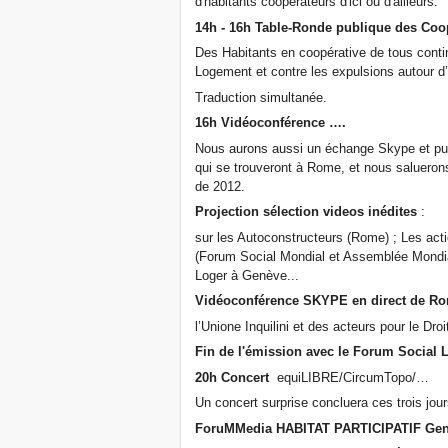
d'habitants coopérateurs d'ici ou d'ailleurs.
14h - 16h Table-Ronde publique des Coop
Des Habitants en coopérative de tous contin
Logement et contre les expulsions autour d’
Traduction simultanée.
16h Vidéoconférence ….
Nous aurons aussi un échange Skype et pub
qui se trouveront à Rome, et nous salueron
de 2012.
Projection sélection videos inédites
:
sur les Autoconstructeurs (Rome) ; Les acti
(Forum Social Mondial et Assemblée Mondia
Loger à Genève...
Vidéoconférence SKYPE en direct de R
l’Unione Inquilini et des acteurs pour le Dr
Fin de l'émission avec le Forum Social 
20h Concert
equiLIBRE/CircumTopo/…
Un concert surprise concluera ces trois jou
ForuMMedia HABITAT PARTICIPATIF Gen