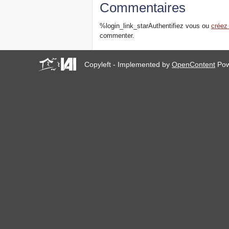
Commentaires
%login_link_starAuthentifiez vous ou
créez
commenter.
Copyleft - Implemented by
OpenContent
Pow