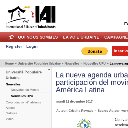
IT
QUI NOUS SOMMES
LA VOIE URBAINE
CAMPAGNE
Register
Login
Inscriv
Home
»
Université Populaire Urbaine
»
Nouvelles
»
Nouvelles UPU
»
La nueva ag
Université Populaire
La nueva agenda urban
Urbaine
participación del mov
Nouvelles
América Latina
Nouvelles du Monde
Nouvelles UPU
mardi 12 décembre 2017
Co-production d'habitants
Appels
-
Auteur: Cristina Reynals
Source Auteur: ww
Galeries
Video
Con var
académi