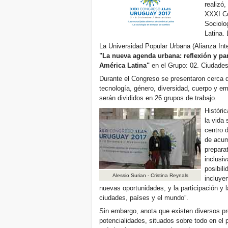
realizó,
XXXI Co
Sociolo
Latina.
La Universidad Popular Urbana (Alianza Int
"La nueva agenda urbana: reflexión y pa
América Latina"
en el Grupo: 02. Ciudade
Durante el Congreso se presentaron cerca de
tecnología, género, diversidad, cuerpo y em
serán divididos en 26 grupos de trabajo.
Históri
la vida 
centro 
de acum
preparat
inclusiv
posibili
Alessio Surian - Cristina Reynals
incluye
nuevas oportunidades, y la participación y l
ciudades, países y el mundo”.
Sin embargo, anota que existen diversos p
potencialidades, situados sobre todo en el p