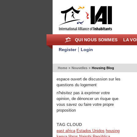
QUI NOUS SOMMES
LA VO
Register
Login
Home
»
Nouvelles
»
Housing Blog
espace ouvert de discussion sur les
questions du logement
n'hésitez pas à exprimer votre
opinion, de dénoncer un risque que
vous savez ou faire votre propre
proposition
TAG CLOUD
east africa
Estados Unidos
housing
kenya
libros
Nairobi
República