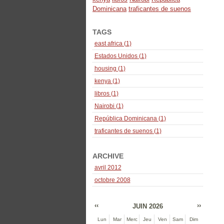
Dominicana
traficantes de suenos
TAGS
east africa (1)
Estados Unidos (1)
housing (1)
kenya (1)
libros (1)
Nairobi (1)
República Dominicana (1)
traficantes de suenos (1)
ARCHIVE
avril 2012
octobre 2008
‹‹
››
JUIN 2026
Lun
Mar
Merc
Jeu
Ven
Sam
Dim