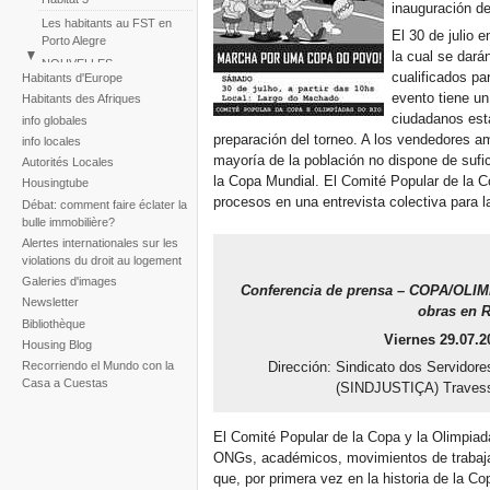
inauguración de
Les habitants au FST en
El 30 de julio 
Porto Alegre
la cual se dará
NOUVELLES
cualificados pa
Habitants d'Europe
Perú: Marche des Colonies
evento tiene un
Habitants des Afriques
Huascar
ciudadanos est
info globales
Reportaje fotogràfico sobre
preparación del torneo. A los vendedores am
info locales
la tragedia de la tormenta
mayoría de la población no dispone de sufi
Autorités Locales
Noel
la Copa Mundial. El Comité Popular de la Co
Housingtube
procesos en una entrevista colectiva para la
Débat: comment faire éclater la
bulle immobilière?
Alertes internationales sur les
violations du droit au logement
Galeries d'images
Conferencia de prensa – COPA/OLIMP
Newsletter
obras en R
Bibliothèque
Viernes 29.07.20
Housing Blog
Recorriendo el Mundo con la
Dirección: Sindicato dos Servidore
Casa a Cuestas
(SINDJUSTIÇA) Travessa
El Comité Popular de la Copa y la Olimpiad
ONGs, académicos, movimientos de trabajad
que, por primera vez en la historia de la C