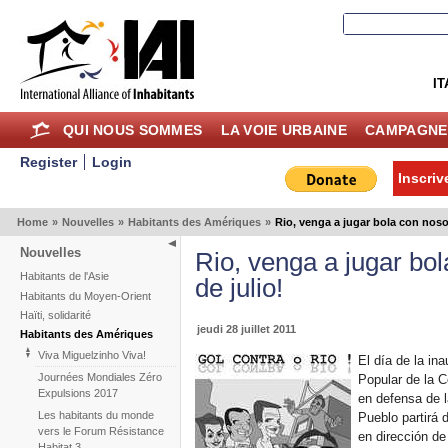
IT
QUI NOUS SOMMES
LA VOIE URBAINE
CAMPAGNE
Register
Login
Inscriv
Home
»
Nouvelles
»
Habitants des Amériques
»
Rio, venga a jugar bola con nosot
Nouvelles
Rio, venga a jugar bol
Habitants de l'Asie
de julio!
Habitants du Moyen-Orient
Haïti, solidarité
jeudi 28 juillet 2011
Habitants des Amériques
Viva Miguelzinho Viva!
El día de la in
Journées Mondiales Zéro
Popular de la C
Expulsions 2017
en defensa de l
Les habitants du monde
Pueblo partirá
vers le Forum Résistance
en dirección de
Habitat 3