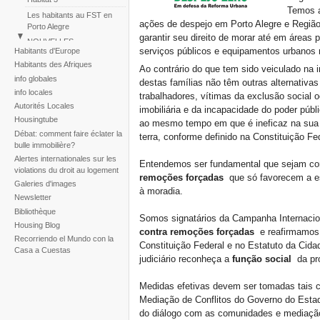
Temos a
Les habitants au FST en
ações de despejo em Porto Alegre e Região
Porto Alegre
garantir seu direito de morar até em áreas
NOUVELLES
serviços públicos e equipamentos urbanos 
Habitants d'Europe
Perú: Marche des Colonies
Habitants des Afriques
Ao contrário do que tem sido veiculado na
Huascar
info globales
destas famílias não têm outras alternativa
Reportaje fotogràfico sobre
info locales
trabalhadores, vítimas da exclusão social
la tragedia de la tormenta
Autorités Locales
Noel
imobiliária e da incapacidade do poder públ
Housingtube
ao mesmo tempo em que é ineficaz na sua 
Débat: comment faire éclater la
terra, conforme definido na Constituição Fe
bulle immobilière?
Alertes internationales sur les
Entendemos ser fundamental que sejam co
violations du droit au logement
remoções forçadas
que só favorecem a es
Galeries d'images
à moradia.
Newsletter
Bibliothèque
Somos signatários da Campanha Internacio
Housing Blog
contra remoções forçadas
e reafirmamos o
Recorriendo el Mundo con la
Constituição Federal e no Estatuto da Cid
Casa a Cuestas
judiciário reconheça a
função social
da pro
Medidas efetivas devem ser tomadas tais 
Mediação de Conflitos do Governo do Estad
do diálogo com as comunidades e mediação d