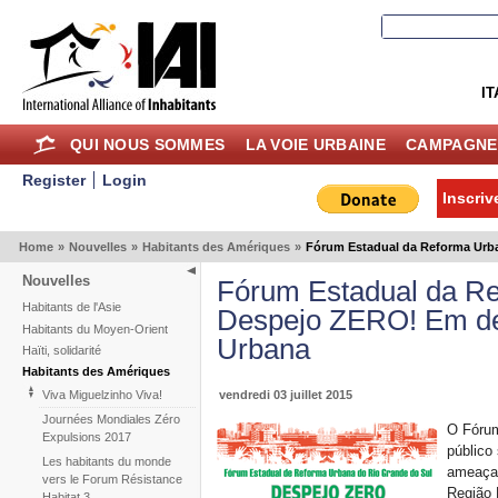
IT
QUI NOUS SOMMES
LA VOIE URBAINE
CAMPAGNE
Register
Login
Inscriv
Home
»
Nouvelles
»
Habitants des Amériques
»
Fórum Estadual da Reforma Urb
Nouvelles
Fórum Estadual da Re
Habitants de l'Asie
Despejo ZERO! Em de
Habitants du Moyen-Orient
Urbana
Haïti, solidarité
Habitants des Amériques
vendredi 03 juillet 2015
Viva Miguelzinho Viva!
Journées Mondiales Zéro
O Fórum
Expulsions 2017
público
Les habitants du monde
ameaçam
vers le Forum Résistance
Região 
Habitat 3