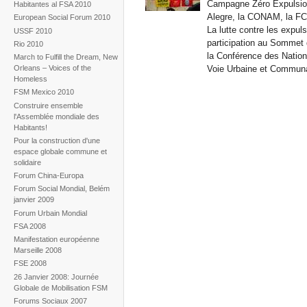
Campagne Zéro Expulsion
Habitantes al FSA 2010
Alegre, la CONAM, la FC
European Social Forum 2010
La lutte contre les expul
USSF 2010
participation au Sommet 
Rio 2010
la Conférence des Nation
March to Fulfill the Dream, New
Voie Urbaine et Communa
Orleans – Voices of the
Homeless
FSM Mexico 2010
Construire ensemble
l'Assemblée mondiale des
Habitants!
Pour la construction d'une
espace globale commune et
solidaire
Forum China-Europa
Forum Social Mondial, Belém
janvier 2009
Forum Urbain Mondial
FSA 2008
Manifestation européenne
Marseille 2008
FSE 2008
26 Janvier 2008: Journée
Globale de Mobilisation FSM
Forums Sociaux 2007