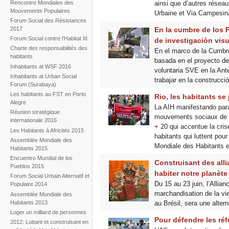
Rencontre Mondiales des
ainsi que d’autres réseau
Mouvements Populaires
Urbaine et Via Campesin
Forum Social des Résistances
2017
En la cumbre de los 
Forum Social contre l’Habitat III
de investigaciòn visu
Charte des responsabilités des
En el marco de la Cumbre
habitants
basada en el proyecto de 
Inhabitants at WSF 2016
voluntaria SVE en la Ante
Inhabitants at Urban Social
trabajar en la construcci
Forum (Surabaya)
Les habitants au FST en Porto
Rio, les habitants se 
Alegre
La AIH manifestando para 
Réunion stratégique
mouvements sociaux de la
internationale 2016
+ 20 qui accentue la cri
Les Habitants à Africités 2015
habitants qui luttent pou
Assemblée Mondiale des
Mondiale des Habitants e
Habitants 2015
Encuentro Mundial de los
Construisant des all
Pueblos 2015
habiter notre planète
Forum Social Urbain Alternatif et
Du 15 au 23 juin, l’Allia
Populaire 2014
marchandisation de la vi
Assemblée Mondiale des
Habitants 2013
au Brésil, sera une alter
Loger un milliard de personnes
Pour défendre les réf
2012: Luttant et construisant en