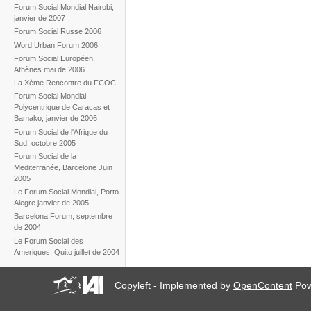
Forum Social Mondial Nairobi,
janvier de 2007
Forum Social Russe 2006
Word Urban Forum 2006
Forum Social Européen,
Athènes mai de 2006
La Xème Rencontre du FCOC
Forum Social Mondial
Polycentrique de Caracas et
Bamako, janvier de 2006
Forum Social de l'Afrique du
Sud, octobre 2005
Forum Social de la
Mediterranée, Barcelone Juin
2005
Le Forum Social Mondial, Porto
Alegre janvier de 2005
Barcelona Forum, septembre
de 2004
Le Forum Social des
Ameriques, Quito juillet de 2004
Copyleft - Implemented by
OpenContent
Pow