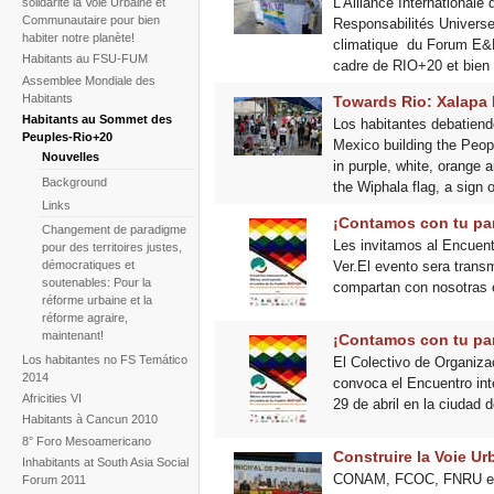
L'Alliance Internationale 
solidarité la Voie Urbaine et
Communautaire pour bien
Responsabilités Universe
habiter notre planète!
climatique du Forum E&
Habitants au FSU-FUM
cadre de RIO+20 et bien 
Assemblee Mondiale des
Habitants
Towards Rio: Xalapa 
Habitants au Sommet des
Los habitantes debatiendo
Peuples-Rio+20
Mexico building the Peopl
Nouvelles
in purple, white, orange 
Background
the Wiphala flag, a sign 
Links
¡Contamos con tu part
Changement de paradigme
Les invitamos al Encuent
pour des territoires justes,
Ver.El evento sera tran
démocratiques et
soutenables: Pour la
compartan con nosotras 
réforme urbaine et la
réforme agraire,
maintenant!
¡Contamos con tu part
Los habitantes no FS Temático
El Colectivo de Organiza
2014
convoca el Encuentro int
Africities VI
29 de abril en la ciudad 
Habitants à Cancun 2010
8° Foro Mesoamericano
Construire la Voie U
Inhabitants at South Asia Social
CONAM, FCOC, FNRU et AI
Forum 2011