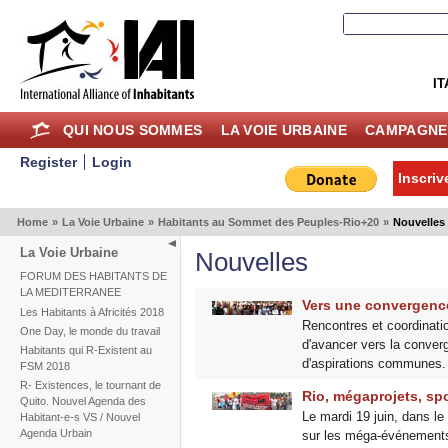
IT
QUI NOUS SOMMES
LA VOIE URBAINE
CAMPAGNE
Register
Login
Inscriv
Home
»
La Voie Urbaine
»
Habitants au Sommet des Peuples-Rio+20
»
Nouvelles
La Voie Urbaine
Nouvelles
FORUM DES HABITANTS DE
LA MEDITERRANEE
Vers une convergence
Les Habitants à Africités 2018
Rencontres et coordinati
One Day, le monde du travail
d'avancer vers la conver
Habitants qui R-Existent au
d'aspirations communes.
FSM 2018
R- Existences, le tournant de
Rio, mégaprojets, spo
Quito. Nouvel Agenda des
Le mardi 19 juin, dans 
Habitant-e-s VS / Nouvel
Agenda Urbain
sur les méga-événements,