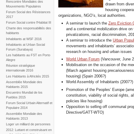
Rencontre Mondiales des
drawn from diver
Mouvements Populaires
housing cooperat
Forum Social des Résistances
organizations, NGO’s, local authorities.
2017
Forum Social contre l’Habitat III
A seminar to launch the
Zero Eviction
Charte des responsabilités des
and a continental mobilization drive on 
habitants
privatizations, racial discrimination, 
Inhabitants at WSF 2016
A seminar to introduce the
Urban Popul
Inhabitants at Urban Social
movements and inhabitants’ association
Forum (Surabaya)
research on housing and urban issues
Les habitants au FST en Porto
World Urban Forum
(Vancouver, June 2
Alegre
Mobilisation on the occasion of the me
Réunion stratégique
(March against housing precariousness,
internationale 2016
housing) (Spain 2006?)
Les Habitants à Africités 2015
World Assembly of Inhabitants (2007?)
Assemblée Mondiale des
Habitants 2015
Promotion of the Peoples’ Europe (am
Encuentro Mundial de los
constitution, viability of social rights, 
Pueblos 2015
policies like housing)
Forum Social Urbain Alternatif et
Opposition to selling off communal pro
Populaire 2014
Directive/GATT-WTO)
Assemblée Mondiale des
Habitants 2013
Loger un milliard de personnes
2012: Luttant et construisant en