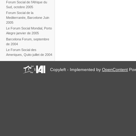
Forum Social de l'Afrique du
Sud, octobre 2005
Forum Social de la
Mediterranée, Barcelone Juin
2005
Le Forum Social Mondial, Porto
Alegre janvier de 2005
Barcelona Forum, septembre
de 2004
Le Forum Social des
Ameriques, Quito juillet de 2004
Copyleft - Implemented by
OpenContent
Pow