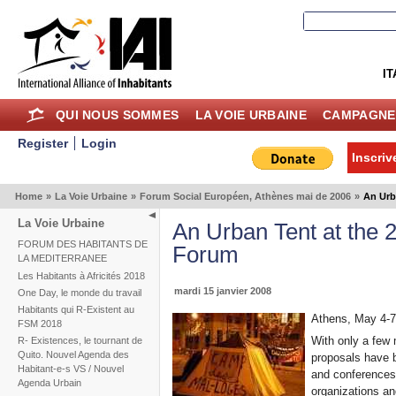
IT
QUI NOUS SOMMES
LA VOIE URBAINE
CAMPAGNE
Register
Login
Inscriv
Home
»
La Voie Urbaine
»
Forum Social Européen, Athènes mai de 2006
»
An Urb
La Voie Urbaine
An Urban Tent at the 
FORUM DES HABITANTS DE
Forum
LA MEDITERRANEE
Les Habitants à Africités 2018
mardi 15 janvier 2008
One Day, le monde du travail
Habitants qui R-Existent au
Athens, May 4-7
FSM 2018
With only a few 
R- Existences, le tournant de
Quito. Nouvel Agenda des
proposals have b
Habitant-e-s VS / Nouvel
and conferences
Agenda Urbain
organizations and