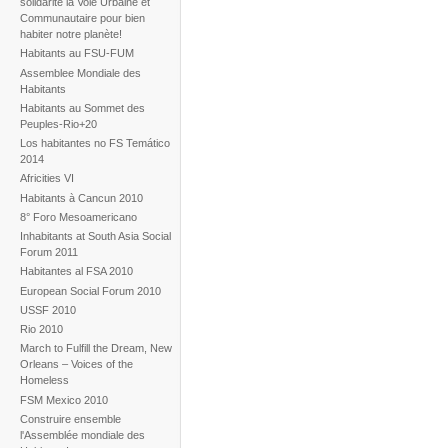
solidarité la Voie Urbaine et
Communautaire pour bien
habiter notre planète!
Habitants au FSU-FUM
Assemblee Mondiale des
Habitants
Habitants au Sommet des
Peuples-Rio+20
Los habitantes no FS Temático
2014
Africities VI
Habitants à Cancun 2010
8° Foro Mesoamericano
Inhabitants at South Asia Social
Forum 2011
Habitantes al FSA 2010
European Social Forum 2010
USSF 2010
Rio 2010
March to Fulfill the Dream, New
Orleans – Voices of the
Homeless
FSM Mexico 2010
Construire ensemble
l'Assemblée mondiale des