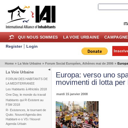
IT
QUI NOUS SOMMES
LA VOIE URBAINE
CAMPAGNE
Register
Login
Inscriv
Home
»
La Voie Urbaine
»
Forum Social Européen, Athènes mai de 2006
»
Europa
La Voie Urbaine
Europa: verso uno sp
FORUM DES HABITANTS DE
movimenti di lotta per
LA MEDITERRANEE
Les Habitants à Africités 2018
mardi 15 janvier 2008
One Day, le monde du travail
Habitants qui R-Existent au
FSM 2018
R- Existences, le tournant de
Quito. Nouvel Agenda des
Habitant-e-s VS / Nouvel
Agenda Urbain