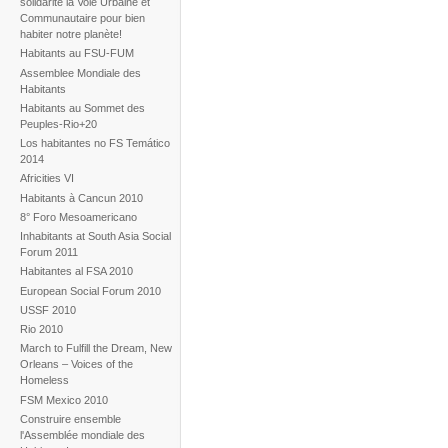
solidarité la Voie Urbaine et
Communautaire pour bien
habiter notre planète!
Habitants au FSU-FUM
Assemblee Mondiale des
Habitants
Habitants au Sommet des
Peuples-Rio+20
Los habitantes no FS Temático
2014
Africities VI
Habitants à Cancun 2010
8° Foro Mesoamericano
Inhabitants at South Asia Social
Forum 2011
Habitantes al FSA 2010
European Social Forum 2010
USSF 2010
Rio 2010
March to Fulfill the Dream, New
Orleans – Voices of the
Homeless
FSM Mexico 2010
Construire ensemble
l'Assemblée mondiale des