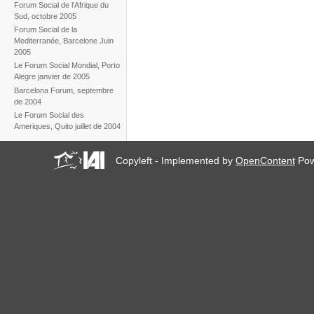
Forum Social de l'Afrique du
Sud, octobre 2005
Forum Social de la
Mediterranée, Barcelone Juin
2005
Le Forum Social Mondial, Porto
Alegre janvier de 2005
Barcelona Forum, septembre
de 2004
Le Forum Social des
Ameriques, Quito juillet de 2004
Copyleft - Implemented by
OpenContent
Pow