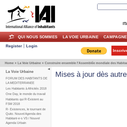
IT
QUI NOUS SOMMES
LA VOIE URBAINE
CAMPAGNE
Register
Login
Inscriv
Home
»
La Voie Urbaine
»
Construire ensemble l'Assemblée mondiale des Habita
La Voie Urbaine
Mises à jour dès autre
FORUM DES HABITANTS DE
LA MEDITERRANEE
Les Habitants à Africités 2018
One Day, le monde du travail
Habitants qui R-Existent au
FSM 2018
R- Existences, le tournant de
Quito. Nouvel Agenda des
Habitant-e-s VS / Nouvel
Agenda Urbain