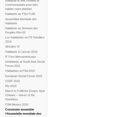
solidarité la Voie Urbaine et
Communautaire pour bien
habiter notre planète!
Habitants au FSU-FUM
Assemblee Mondiale des
Habitants
Habitants au Sommet des
Peuples-Rio+20
Los habitantes no FS Temático
2014
Africities VI
Habitants à Cancun 2010
8° Foro Mesoamericano
Inhabitants at South Asia Social
Forum 2011
Habitantes al FSA 2010
European Social Forum 2010
USSF 2010
Rio 2010
March to Fulfill the Dream, New
Orleans – Voices of the
Homeless
FSM Mexico 2010
Construire ensemble
l'Assemblée mondiale des