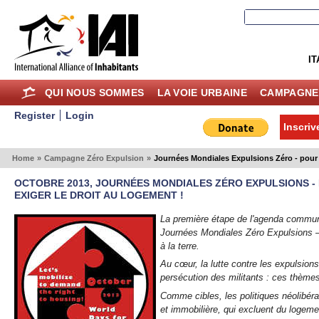
IT
QUI NOUS SOMMES
LA VOIE URBAINE
CAMPAGNE
Register
Login
Inscriv
Home
»
Campagne Zéro Expulsion
»
Journées Mondiales Expulsions Zéro - pour l
OCTOBRE 2013, JOURNÉES MONDIALES ZÉRO EXPULSIONS - 
EXIGER LE DROIT AU LOGEMENT !
La première étape de l'agenda commun
Journées Mondiales Zéro Expulsions – p
à la terre.
Au cœur, la lutte contre les expulsion
persécution des militants : ces thème
Comme cibles, les politiques néolibéral
et immobilière, qui excluent du logeme