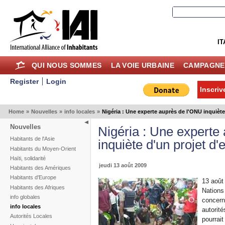
IT
QUI NOUS SOMMES
LA VOIE URBAINE
CAMPAGNE
Register
Login
Inscriv
Home
»
Nouvelles
»
info locales
»
Nigéria : Une experte auprès de l'ONU inquièt
Nouvelles
Nigéria : Une experte
Habitants de l'Asie
inquiète d'un projet d
Habitants du Moyen-Orient
Haïti, solidarité
jeudi 13 août 2009
Habitants des Amériques
Habitants d'Europe
13 août
Habitants des Afriques
Nations
info globales
concern
info locales
autorité
Autorités Locales
pourrait