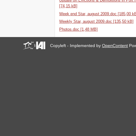
Update on Evictions & Demolitions in Port 
[74,15 kB]
Week end Star, august 2009.doc [185,00 k
Weekly Star, august 2009.doc [135,50 kB]
Photos.doc [1,48 MB]
Copyleft - Implemented by
OpenContent
Pow