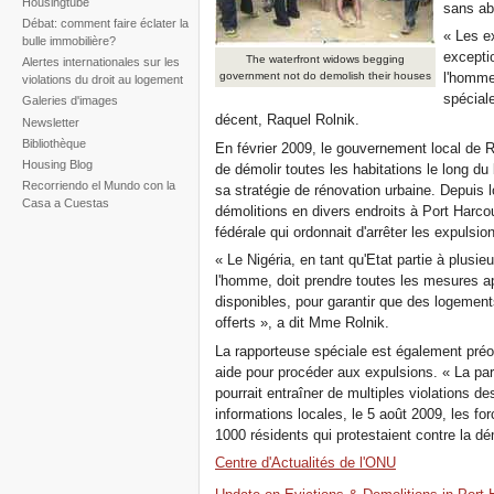
Housingtube
sans abr
Débat: comment faire éclater la
« Les e
bulle immobilière?
exceptio
The waterfront widows begging
Alertes internationales sur les
government not do demolish their houses
l'homme
violations du droit au logement
spécial
Galeries d'images
décent, Raquel Rolnik.
Newsletter
Bibliothèque
En février 2009, le gouvernement local de 
Housing Blog
de démolir toutes les habitations le long d
Recorriendo el Mundo con la
sa stratégie de rénovation urbaine. Depuis l
Casa a Cuestas
démolitions en divers endroits à Port Harcou
fédérale qui ordonnait d'arrêter les expulsio
« Le Nigéria, en tant qu'Etat partie à plusieu
l'homme, doit prendre toutes les mesures 
disponibles, pour garantir que des logements
offerts », a dit Mme Rolnik.
La rapporteuse spéciale est également préoc
aide pour procéder aux expulsions. « La par
pourrait entraîner de multiples violations de
informations locales, le 5 août 2009, les fo
1000 résidents qui protestaient contre la dé
Centre d'Actualités de l'ONU