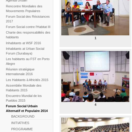
Agenda Urbain
Rencontre Mondiales des
Mouvements Populaires
Forum Social des Résistances
2017
Forum Social contre l’Habitat III
Charte des responsabilités des
habitants
1
Inhabitants at WSF 2016
Inhabitants at Urban Social
Forum (Surabaya)
Les habitants au FST en Porto
Alegre
Réunion stratégique
internationale 2016
Les Habitants à Africités 2015
Assemblée Mondiale des
Habitants 2015
Encuentro Mundial de los
Pueblos 2015
4
Forum Social Urbain
Alternatif et Populaire 2014
BACKGROUND
INITIATIVES
PROGRAMME