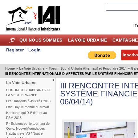
IT
QUI NOUS SOMMES
LA VOIE URBAINE
CAMPAGNE
Register
Login
Inscriv
Home
»
La Voie Urbaine
»
Forum Social Urbain Alternatif et Populaire 2014
»
Gale
III RENCONTRE INTERNATIONALE D´AFFECTÉS PAR LE SYSTÈME FINANCIER ET H
La Voie Urbaine
III RENCONTRE IN
FORUM DES HABITANTS DE
SYSTÈME FINANCIER
LA MEDITERRANEE
06/04/14)
Les Habitants à Africités 2018
One Day, le monde du travail
Habitants qui R-Existent au
FSM 2018
R- Existences, le tournant de
Quito. Nouvel Agenda des
Habitant-e-s VS / Nouvel