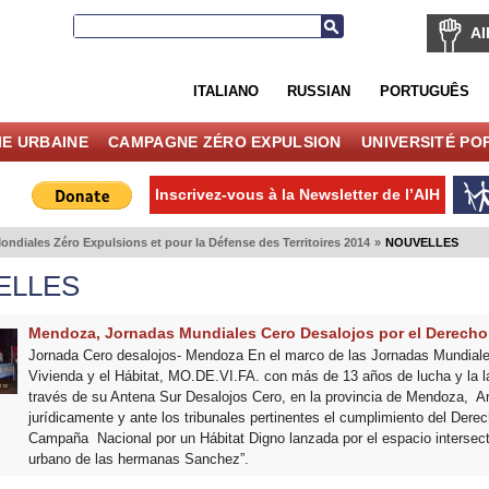
AI
ITALIANO
RUSSIAN
PORTUGUÊS
IE URBAINE
CAMPAGNE ZÉRO EXPULSION
UNIVERSITÉ PO
Inscrivez-vous à la Newsletter de l’AIH
ndiales Zéro Expulsions et pour la Défense des Territoires 2014
»
NOUVELLES
ELLES
Mendoza, Jornadas Mundiales Cero Desalojos por el Derecho a
Jornada Cero desalojos- Mendoza En el marco de las Jornadas Mundiales
Vivienda y el Hábitat, MO.DE.VI.FA. con más de 13 años de lucha y la la
través de su Antena Sur Desalojos Cero, en la provincia de Mendoza, Arg
jurídicamente y ante los tribunales pertinentes el cumplimiento del Derec
Campaña Nacional por un Hábitat Digno lanzada por el espacio intersecto
urbano de las hermanas Sanchez”.