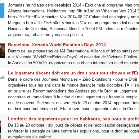
Jornadas mundiales cero desalojos 2014 - Escucha el programa Mas pro
Alianza Internacional Habitantes http://ift.tt/1ttcIpb Vrbanitas Vox 2014 
http://ift.tt/1ttcIFw Vrbanitas Vox 2014 08 27 Calamidad geológica y amb
Margarita http://ift.tt/1s6m0nI Vrbanitas Vox es un programa radial que s
Nacional de Colombia, Seccional Medellín 100,4 FM todos los miércoles
arquitectura, urbanismo y espacio público.
Barcelona, Xerrada World Evictions Days 2014
Dentro de las propuestas de IAI (International Alliance of Inhabitants) 
a la Vivienda “WorldZeroEvictionDays”, el colectivo de Vivienda Pública
la Asociación 500×20, organizamos una charla informativa en el espacio
Le logement décent doit etre un droit pour tout citoyen et l'Et
Dans le cadre des Journées Mondiales « Zéro Expulsions - pour le Droit
organisées tous les ans dans le monde durant le mois d'octobre, l'AIH sou
en œuvre les Recommandations des Assises pour le Droit au Logement 
concrètes et immediates à la crise du mal logement qui frappe le peuple
que le nouveau Parlement qui sera élu le 26 octobre 2014, approuve l'ins
un droit pour tout citoyen et l'Etat œuvre pour le garantir » dans la Const
Londres: des logements pour les habitants, pas pour le profit
Du 15 au 20 octobre : six jours de débats et de mobilisation desorganisat
renforcer la stratégie de lutte contre les expulsions, pour le droit au loge
européennes d’austérité.