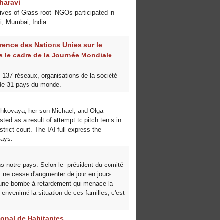
haravi
ives of Grass-root NGOs participated in
i, Mumbai, India.
rence des Nations Unies sur le
s le cadre de la Journée Mondiale
 137 réseaux, organisations de la société
 de 31 pays du monde.
hkovaya, her son Michael, and Olga
ted as a result of attempt to pitch tents in
trict court. The IAI full express the
Days.
s notre pays. Selon le président du comité
 ne cesse d'augmenter de jour en jour».
x une bombe à retardement qui menace la
a envenimé la situation de ces familles, c'est
ional de Habitantes