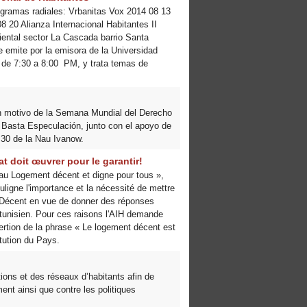
gramas radiales: Vrbanitas Vox 2014 08 13
08 20 Alianza Internacional Habitantes II
iental sector La Cascada barrio Santa
e emite por la emisora de la Universidad
 de 7:30 a 8:00 PM, y trata temas de
con motivo de la Semana Mundial del Derecho
, Basta Especulación, junto con el apoyo de
 30 de la Nau Ivanow.
at doit œuvrer pour le garantir!
 au Logement décent et digne pour tous »,
ligne l'importance et la nécessité de mettre
Décent en vue de donner des réponses
 tunisien. Pour ces raisons l'AIH demande
ertion de la phrase « Le logement décent est
itution du Pays.
ions et des réseaux d’habitants afin de
ment ainsi que contre les politiques