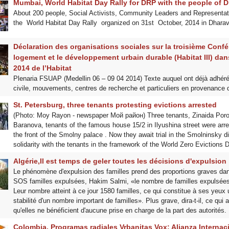
Mumbai, World Habitat Day Rally for DRP with the people of D
About 200 people, Social Activists, Community Leaders and Representat
the World Habitat Day Rally organized on 31st October, 2014 in Dharav
Déclaration des organisations sociales sur la troisième Confé
logement et le développement urbain durable (Habitat III) dan
2014 de l’Habitat
Plenaria FSUAP (Medellin 06 – 09 04 2014) Texte auquel ont déjà adhéré
civile, mouvements, centres de recherche et particuliers en provenance
St. Petersburg, three tenants protesting evictions arrested
(Photo: Moy Rayon - newspaper Мой район) Three tenants, Zinaida Poro
Baranova, tenants of the famous house 15/2 in Ilyushina street were arres
the front of the Smolny palace . Now they await trial in the Smolninsky dis
solidarity with the tenants in the framework of the World Zero Evictions 
Algérie,Il est temps de geler toutes les décisions d'expulsion
Le phénomène d'expulsion des familles prend des proportions graves dan
SOS familles expulsées, Hakim Salmi, «le nombre de familles expulsées
Leur nombre atteint à ce jour 1580 familles, ce qui constitue à ses yeu
stabilité d'un nombre important de familles». Plus grave, dira-t-il, ce qui 
qu'elles ne bénéficient d'aucune prise en charge de la part des autorités.
Colombia, Programas radiales Vrbanitas Vox: Alianza Internac