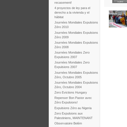
recasement!
4 proyectos de ley para el
derecho a la vivienda y el
hábitat
Journées Mondiales Expulsions
Zéro 2010
Journées Mondiales Expulsions
Zéro 2009
Journées Mondiales Expulsions
Zéro 2008
Journées Mondiales Zero
Expulsions 2007
Journées Mondiales Zero
Expulsions 2007
Journées Mondiales Expulsions
Zéro, Octubre 2005
Journées Mondiales Expulsions
Zéro, Octubre 2004
Zero Evictions Hungary
Repenser Bon Pastor avec
Zéro Expulsions!
Expulsions Zéro au Nigeria
Zero Expulsions aux
Palestiniens, MAINTENANT
Observatoire Belém