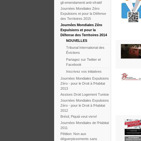
gli emendamenti anti-sfratti!
Journées Mondiales Zéro
Expulsions et pour la Défense
des Territoires 2015
Journées Mondiales Zéro
Expulsions et pour la
Défense des Territoires 2014
NOUVELLES
Tribunal International des
Évictions
Partagez sur Twitter et
Facebook
Inscrivez vos initiatives
Journées Mondiales Expulsions
Zéro - pour le Droit à l'Habitat
2013
Assises Droit Logement Tunisie
Journées Mondiales Expulsions
Zéro - pour le Droit à l'Habitat
2012
Brésil, Piquiá veut vivre!
Journées Mondiales de l'Habitat
2011
Pétition: Non aux
déguerpissements sans