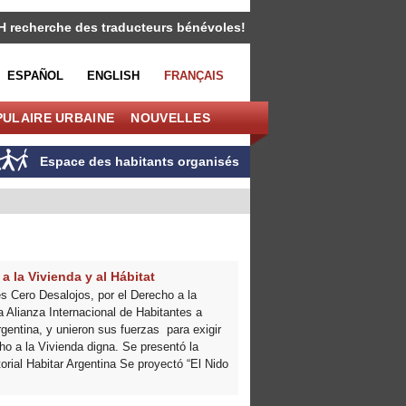
H recherche des traducteurs bénévoles!
ESPAÑOL
ENGLISH
FRANÇAIS
PULAIRE URBAINE
NOUVELLES
Espace des habitants organisés
 la Vivienda y al Hábitat
 Cero Desalojos, por el Derecho a la
 Alianza Internacional de Habitantes a
entina, y unieron sus fuerzas para exigir
ho a la Vivienda digna. Se presentó la
rial Habitar Argentina Se proyectó “El Nido