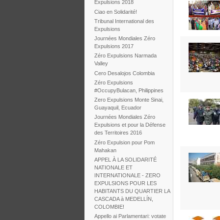
Expulsions 2018
Ciao en Solidarité!
Tribunal International des
Expulsions
Journées Mondiales Zéro
Expulsions 2017
Zéro Expulsions Narmada
Valley
Cero Desalojos Colombia
Zéro Expulsions
#OccupyBulacan, Philippines
Zero Expulsions Monte Sinai,
Guayaquil, Ecuador
Journées Mondiales Zéro
Expulsions et pour la Défense
des Territoires 2016
Zéro Expulsion pour Pom
Mahakan
APPEL À LA SOLIDARITÉ
NATIONALE ET
INTERNATIONALE - ZERO
EXPULSIONS POUR LES
HABITANTS DU QUARTIER LA
CASCADA à MEDELLÍN,
COLOMBIE!
Appello ai Parlamentari: votate