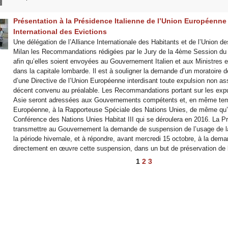
Présentation à la Présidence Italienne de l’Union Européen
International des Evictions
Une délégation de l’Alliance Internationale des Habitants et de l’Union de
Milan les Recommandations rédigées par le Jury de la 4ème Session du Tr
afin qu’elles soient envoyées au Gouvernement Italien et aux Ministres e
dans la capitale lombarde. Il est à souligner la demande d’un moratoire 
d’une Directive de l’Union Européenne interdisant toute expulsion non ass
décent convenu au préalable. Les Recommandations portant sur les expul
Asie seront adressées aux Gouvernements compétents et, en même temp
Européenne, à la Rapporteuse Spéciale des Nations Unies, de même qu’à 
Conférence des Nations Unies Habitat III qui se déroulera en 2016. La 
transmettre au Gouvernement la demande de suspension de l’usage de la fo
la période hivernale, et à répondre, avant mercredi 15 octobre, à la demand
directement en œuvre cette suspension, dans un but de préservation de la
1
2
3