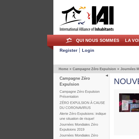
QUI NOUS SOMMES
LA VO
Register
Login
Home
»
Campagne Zéro Expulsion
»
Journées Mo
Campagne Zéro
NOUV
Expulsion
Campagne Zéro Expulsion
Présentation
ZÉRO EXPULSION À CAUSE
DU CORONAVIRUS
Alerte Zéro Expulsions: indique
une situation de risque!
Journées Mondiales Zéro
Expulsions 2019
Journées Mondiales Zéro